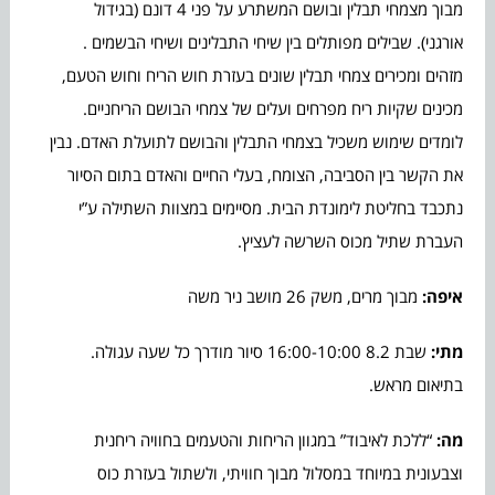
מבוך מצמחי תבלין ובושם המשתרע על פני 4 דונם (בגידול
אורגני). שבילים מפותלים בין שיחי התבלינים ושיחי הבשמים .
מזהים ומכירים צמחי תבלין שונים בעזרת חוש הריח וחוש הטעם,
מכינים שקיות ריח מפרחים ועלים של צמחי הבושם הריחניים.
לומדים שימוש משכיל בצמחי התבלין והבושם לתועלת האדם. נבין
את הקשר בין הסביבה, הצומח, בעלי החיים והאדם בתום הסיור
נתכבד בחליטת לימונדת הבית. מסיימים במצוות השתילה ע”י
העברת שתיל מכוס השרשה לעציץ.
איפה:
מבוך מרים, משק 26 מושב ניר משה
מתי:
שבת 8.2 16:00-10:00 סיור מודרך כל שעה עגולה.
בתיאום מראש.
מה:
“ללכת לאיבוד” במגוון הריחות והטעמים בחוויה ריחנית
וצבעונית במיוחד במסלול מבוך חוויתי, ולשתול בעזרת כוס