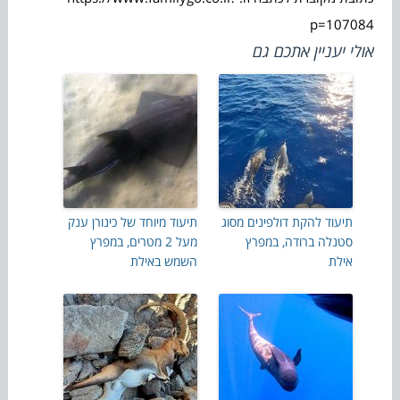
p=107084
אולי יעניין אתכם גם
תיעוד להקת דולפינים מסוג
תיעוד מיוחד של כינורן ענק
סטנלה ברודה, במפרץ
מעל 2 מטרים, במפרץ
אילת
השמש באילת