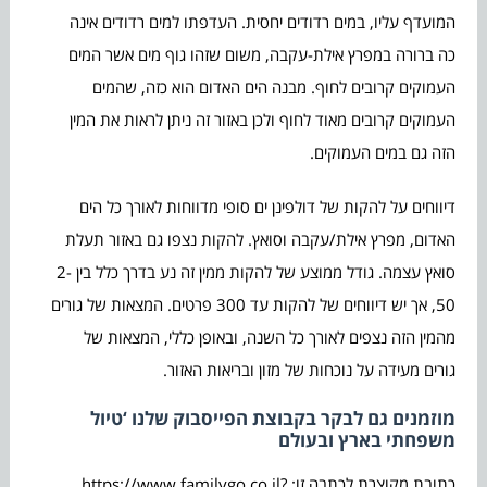
המועדף עליו, במים רדודים יחסית. העדפתו למים רדודים אינה
כה ברורה במפרץ אילת-עקבה, משום שזהו גוף מים אשר המים
העמוקים קרובים לחוף. מבנה הים האדום הוא כזה, שהמים
העמוקים קרובים מאוד לחוף ולכן באזור זה ניתן לראות את המין
הזה גם במים העמוקים.
דיווחים על להקות של דולפינן ים סופי מדווחות לאורך כל הים
האדום, מפרץ אילת/עקבה וסואץ. להקות נצפו גם באזור תעלת
סואץ עצמה. גודל ממוצע של להקות ממין זה נע בדרך כלל בין 2-
50, אך יש דיווחים של להקות עד 300 פרטים. המצאות של גורים
מהמין הזה נצפים לאורך כל השנה, ובאופן כללי, המצאות של
גורים מעידה על נוכחות של מזון ובריאות האזור.
מוזמנים גם לבקר בקבוצת הפייסבוק שלנו ‘טיול
משפחתי בארץ ובעולם
כתובת מקוצרת לכתבה זו: https://www.familygo.co.il?