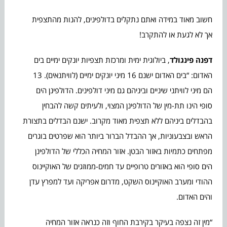
חשוב מאוד במידה ואתם נתקלים בדולפינים, להנות מהתצפית
אך לא לגעת או להתקרב!
דפנה פינגולד
, ביולוגית ימית ומרכזת תצפיות יונקים ימיים בים
האדום: “בים האדום ישנם 16 מיני יונקים ימיים (לוויתנאים). 13
הם מיני לוויתני שיניים וביניהם גם מיני דולפינים. הדולפינן הים
סופי הינו תת-מין של הדולפינן המצוי, ולעיתים קשה להבחין
בהבדלים ביניהם ללא תצפית מאוד מקרוב. ישנם הבדלים בתצורת
הראש ובצבעוניות, אך ההבדל הברור ביותר הוא שפרטים בוגרים
מפתחים כתמיות באזור הבטן. אזור המחיה הכללי של הדולפינן
הים סופי הוא באזורים טרופיים עד חמים-ממוזגים של האוקיינוס
ההודי ומערב האוקיינוס השקט, מדרום אפריקה ועד למפרץ עדן
והים האדום.
“מין זה נצפה בעיקר בקירבת החוף וזה כנראה אזור המחיה