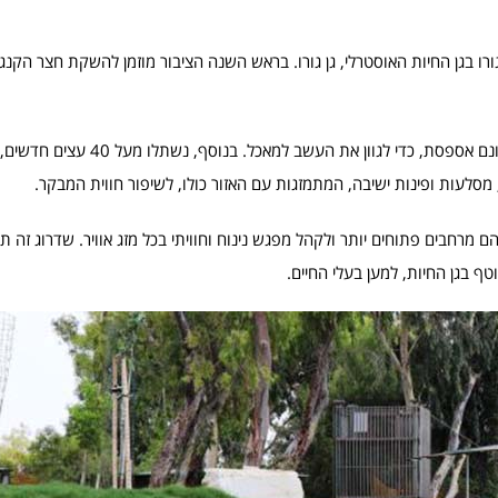
 בגן החיות האוסטרלי, גן גורו. בראש השנה הציבור מוזמן להשקת חצר הקנג
לרווחת להקת הקנגורו, נשתלו כשישה דונמים של דשא בשילוב עם דונם אספסת
מסלעות ופינות ישיבה, המתמזגות עם האזור כולו, לשיפור חווית המבקר.
מרחבים פתוחים יותר ולקהל מפגש נינוח וחוויתי בכל מזג אוויר. שדרוג זה 
 בגן החיות, למען בעלי החיים.