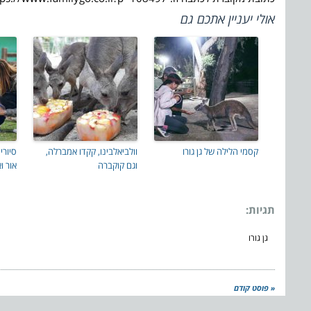
אולי יעניין אתכם גם
קסמי הלילה של גן גורו
וולביאלבינו, קקדו אמברלה,
סיורי
וגם קוקברה
אור וא
תגיות:
גן גורו
« פוסט קודם