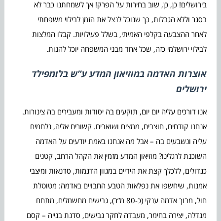
בירושלים! כן, כן, שוב בחירות על הפרק! אך לשמחתנו כבר לא
בסגר וללא הגבלות, כך שנוכל לנצל את הזמן לבילוי משפחתי
לאחר ההצבעה בקלפי האמיתי, בשלל פעילויות. קבלו המלצות
לבילוי ירושלמי כזה, שכל אחד מבני המשפחה יוכל להנות.
אוצרות האדמה במוזיאון המדע
ע”ש בלומפילד
ירושלים
אנו דורכים עליה יום יום, תוקעים בה יסודות ומעבירים בה צינורות.
אנחנו קודחים, חוצבים, ממצים ושואבים. קשורים אליה, נלחמים
עליה ונשבעים בה – אבל מה אנחנו באמת יודעים על האדמה
השוכנת לרגלינו? מוזיאון המדע מזמין את הקהל הרחב, קטנים
כגדולים, ללכלך קצת את הידיים במגוון הדגמות, סדנאות ומיצבי
אמנות, שיחשפו את נפלאות הטבע החבויים באדמה: מטוטלת
חול, מבוך אדמה ענקי (כ-80 מ”ר), גבישים מחשמלים, מתחם
מנדלה, יצירה בחימר, מעבדה לחקר גבישים, סדנת בנייה – קסם