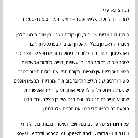
מנחה: ינאי פרי
למבוגרים ולנוער, שלישי 10.8 – חמישי 12.8 11:00-16:00
בובות דו-ממדיות שטוחות, הן נקודת מפגש בין אמנות הציור לבין
אמנות התיאטרון בכלל ותיאטרון הבובות בפרט. ניתן לייצר
באמצעותן במהירות ובקלות כל דימוי, דמות או חפץ שנחוצים כדי
לספר סיפור. בחומר ממנו הן עשויות, בנייר, גלומות אפשרויות
ביטוי תאטרליות אין סופיות. בקורס תגלו את יכולות הציור לצורך
סיפור ודרכים שונות ליצור ולייצר בובות דו-ממדיות, תמצאו אופנים
שונים להתייחס אליהן ולהפעיל אותן, תחקרו את האפשרויות
שמציע הנייר כחומר גולמי ואת דרכי שילובן ביצירה. יחד תבנו
הופעה בה תביאו לידי ביטוי את הכלים שלמדתם.ן.
על המנחה
:
ינאי פרי, בובנאי ויוצר תיאטרון בובות, בוגר לימודי
בובנאות ב- Royal Central School of Speech and Drama