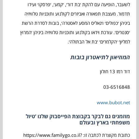
לשעבר, הופיעה עם להקת ׳בת דור׳, ׳קמע׳, ׳פרסקו׳ ועידו
תדמור. מעצבת תפאורה ואביזרים לקולנוע ותוכניות טלוויזיה
ביניהן ׳כפולים׳ ו׳גאליס המסע לאסטרה׳, בובות לסדרת הרשת
׳סנטרים׳. עורכת וידאו בקולנוע ותוכניות טלוויזיה ביניהן ׳המרוץ
למליון׳ ׳הקלמרים׳ ׳בת אל הבתולה׳.
המוזיאון לתיאטרון בובות
דוד רמז 13 חולון
03-6516848
www.bubot.net
מוזמנים גם לבקר בקבוצת הפייסבוק שלנו ‘טיול
משפחתי בארץ ובעולם
כתובת מקוצרת לכתבה זו: https://www.familygo.co.il?