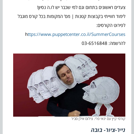
צעדים ראשונים בתחום וגם למי שכבר יש לו.ה נסיון!
לימוד חווייתי בקבוצות קטנות | מס’ המקומות בכל קורס מוגבל
לפירוט הקורסים:
h
ttps://www.puppetcenter.co.il/SummerCourses
להרשמה: 03-6516848
קורסי קיץ עם ינאי פרי. צילום אילן סביר
נייר-ציור- בובה