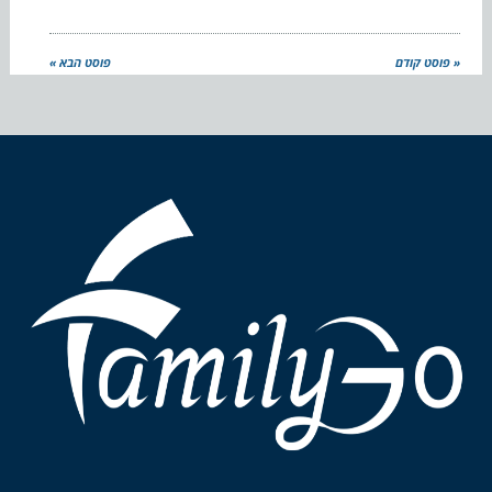
« פוסט קודם
פוסט הבא »