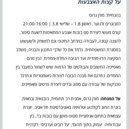
על קצות האצבעות
בהנחיית: מורן גרוס
למבוגרים ולנוער, ראשון 1.8 – שלישי 3.8 | 21:00-16:00
קורס מעשי ליצירת סט בובות אצבע המתאימות לשעת סיפור,
להצגה קטנה, לעבודה במרחב החינוכי וגם למשחק ולשעשוע
במסגרת המשפחתית. נלמד את כל שלבי התכנון והבניה; משלב
הסקיצה הדו-ממדית ועד הבובה התלת-ממדית. נבין מהם
מאפייניה החשובים והבולטים של הדמות שיש לשמור במעבר בין
הממדים. נתרגם את מבנה הבובה לצורות גיאומטריות ונתרגל
טכניקות של עבודה עם ספוג ובדים ליצירת פרטים ומאפיינים.
על המנחה
:
מורן גרוס, אמנית רב תחומית, בובנאית ובמאית.
בוגרת החוג לקולנוע וטלוויזיה באוניברסיטת תל אביב. יוצרת
עצמאית בתחום אנימציית סטופ-מושן עם בובות בד, בין
עבודותיה: ׳עמוק בתוך תהום׳, ׳על רובים וערבים׳. רקדנית