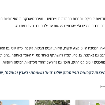
 כיפת השמיים, אמנות רחוב משנות ה -90 וחדרים, סדנאות קומיקס ותרבות מחתרתית יצירתית – מעבר לאטרקציות התיירותי
רבה דברים מהנים ולא שגרתיים לעשות עם ילדים ובני נוער באתונה.
 המטבח היווני מציע ירקות, פירות, דגנים וגבינות. אין כמו סלט יווני עם פטה
 אתכם גם באתונה. בנוסף, תוכלו להשתתף באחד מסיורי האוכל באתונה, בהם תו
תכונים יווניים מסורתיים, תוכלו גם להירשם לאחד מסדנאות הבישול היווניות.
היכנסו לקבוצת הפייסבוק שלנו
‘טיול משפחתי בארץ ובעולם’
, ש