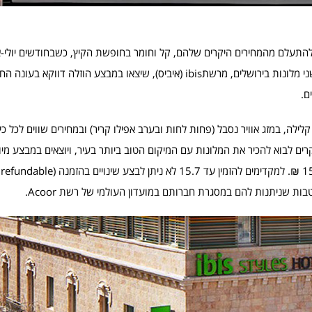
להתעלם מהמחירים היקרים שלהם, קל וחומר בחופשת הקיץ, כשבחודשים יולי-א
עולים עוד. אז ראו זה פלא, במהלך הפוך למגמת ההתייקרות, מצאתי שני מלונות בירושלים, מרשתibis (איביס), שיצאו 
ם.
ילה, במזג אוויר נסבל (פחות לחות ובערב אפילו קריר) ובמחירים שווים לכל כיס
Acco) הבינלאומית, מציעים למבקרים לבוא להכיר את המלונות עם המיקום הטוב ביותר בעיר, ויוצאים במב