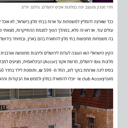
חדר מפנק ומעוצב יפה במלונות איביס ירושלים. צילום: יח"צ
ככל שארצה להמליץ למשפחות על ארוח בבתי מלון בישראל, לא אוכל 
בה משפחות מחפשות בתי מלון להתארח בהם בארץ, ובמיוחד בירושלי
הקיץ הישראלי הוא העונה לעלות לירושלים וליהנות מחופשה אורבנית קל
מלונות ibis ירושלים, מרשת אקור (r
מועדוןle club Accor יוכלו להתארח במלון ולממש את הנקודות וההטבות שניתנות להם במסגרת חברותם במועדון העולמי של רשת Acoor.