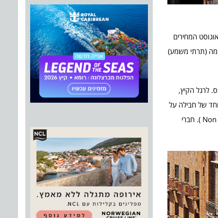
וגוסט המחירים
במבצע הוזלה דווקא בעונה החמה (תרתי משמע)
. לרגל הקיץ,
צע מיוחד של חבילה על
בסיס לינה וארוחת בוקר לזוג, החל מ- 599 ₪, ותוספת לילד בחדר 150 ₪. למקדימים להזמין עד 15.7 לא ניתן לבצע שינויים בהזמנה (Non refundable ). חברי