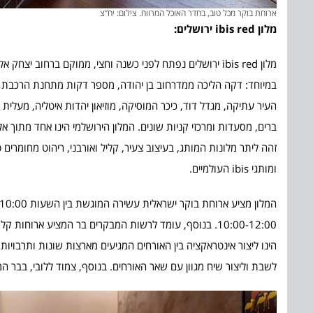
ארוחת בוקר מכל טוב, בחדר האוכל המרווח. צילום: יח”צ
מלון
ibis red
ירושלים:
מלון ibis red ירושלים נפתח לפני כשנה וחצי, ממוקם ברחוב י
במיוחד: דקה הליכה ממדרחוב בן יהודה, מספר דקות מתחנת הרכבת הק
העיר עתיקה, מגדל דוד, כיכר המוסיקה, מוזיאון יהדות איטליה, מעלית הז
זהה ליתר מלונות המותג, בעיצוב צעיר, קליל ואורבני, ריהוט מחומרים
ומותגי ibis העולמיים.
הינו ליצור אינטראקציה בין האורחים המגיעים מארצות שונות ותרבויות
לשבת וליצור שיח מגוון עם שאר האורחים. בנוסף, צמוד ללובי, בבר המלון מתקיים מדי יום happy hour של משקה