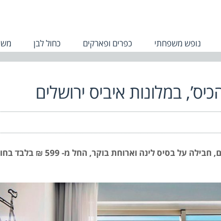
נופש משפחתי
כפרים ופארקים
כחול לבן
משפ
יס’, במלונות איביס ירושלים
מבצע מפתה בבתי מלון red ibis ו- ibis styles בירושלים, חבילה על בסיס