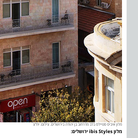
מלון איביס סטיילס בלב מדרחוב בן יהודה בירושלים. צילום: יח”צ
מלון
ibis Styles
ירושלים: