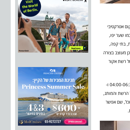
יקום אטרקטיבי
ו שער יפו,
ת, בתי קפה,
הירושלמי הינו אחד מתוך אלפי מלונות ibis הפרוסים בכל רחבי העולם, ומשתייך לקטגוריית ibis Red, ועל כן מעוצב בצורה
של רשת אקור
המלון מציע ארוחת בוקר ישראלית עשירה המוגשת בין השעות 06:30-10:00 וארוחת בוקר קלילה הכוללת עוגות, עוגיות ושתיה חמה בין השעות 04:00-06:30 ו-
אי, פלטת גבינות 24/7. חלק מהחזון המיוחד של הרשת והמותג,
אוכל, שם אפשר