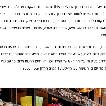
לפני מספר שבועות נפתח במרכז ירושלים מלון ibis Styles, המלון השנ
4,600 בתי מלון ברחבי העולם ומעל 26 מותגים שונים, כאשר כ- 2,200 מתוכם שייכים למותג ibis. המלון החדש, ממוקם במרכז
רחק של דקות הליכה בודדות מהעיר העתיקה, הרכבת הקלה, שוק מחנה יהודה ומגוון
אווירת האזור בו הוא נמצא, שוק מחנה יהודה, עם מגוון איורים בהשראת משרד
לון.
ש שוכן בבניין היסטורי ומכיל 104 חדרי אירוח שונים, בהם חדרי אירוח סטנדרטיים וחדרי משפחה, מיני סוויטות וחדרים 
 ניתן לנוח, להירגע או לעבוד. המלון מתאים באופן מושלם למשפחות עם ילדים 
המשפחה, המלון מציע ארוחת בוקר ותפריט לילדים וכן ערכות מתנה לילדים בצ’ק אין. בקומה ה- 8 של המלון יוכלו האורחים ליהנ