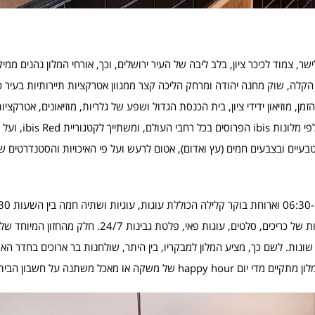
צחק אלישר, צמוד לכיכר ציון, בלב ליבה של העיר ירושלים, וכך, אורחי המלון נהנים ממ
לה, שוק מחנה יהודה ומרחק הליכה קצר ממגוון אטרקציות תיירותיות בעיר כמ
מן, מוזיאון ידידי ציון, בית הכנסת הגדול ושפע של גלריות, מוזיאונים, אטרקציו
ברים, מסעדות ומרכזי קניות שונים. המלון 
 טבעיים ובצבעים חמים (עץ ואדום), אטום לרעש ועל פי האיכויות והסטנדרטים 
10:00-12:00. בנוסף, עומד לרשות המבקרים בר המציע ארוחות קלות של כריכים, סלטים, עוגות פ
 שונות. לשם כך, מציע המלון למבקריו, בין היתר, שולחנות בר ארוכים בחדר ה
 או מאכל משתנה על חשבון הבית.