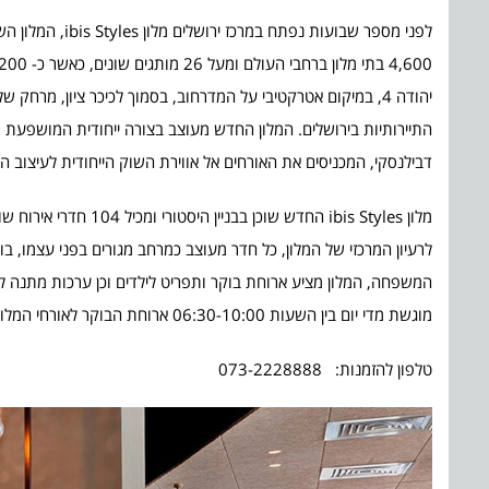
יהודה 4, במיקום אטרקטיבי על המדרחוב, בסמוך לכיכר ציון, מ
התיירותיות בירושלים. המלון החדש מעוצב בצורה ייחודית המושפעת מ
דבילנסקי, המכניסים את האורחים אל אווירת השוק הייחודית לעיצוב המ
מלון ibis Styles החד
לרעיון המרכזי של המלון, כל חדר מעוצב כמרחב מגורים בפני עצמו, בו
מוגשת מדי יום בין השעות 06:30-10:00 ארוחת הבוקר לאורחי המלון. מדי יום בין השעות 18:30-19:30 מקיים המלון happy hour.
טלפון להזמנות: 073-2228888