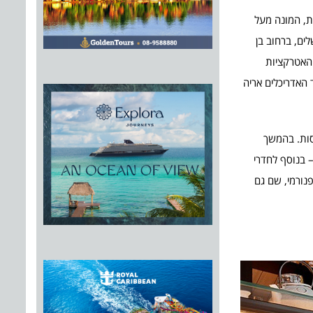
י של מותג בתי המלון הבינלאומי ibis מרשת מלונות אקור (Accor) הבינלאומית, המונה מעל
ו של מרכז העיר ירושלים, ברחוב בן
 האטרקציות
 האדריכלים אריה
עם מרפסות. בהמשך
– בנוסף לחדרי
ות מלובי-בר עם נוף פנורמי, שם גם