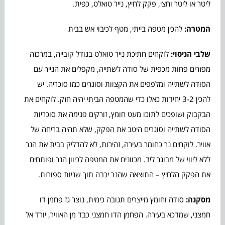
ליטר או ליטר וחצי, פקק לחיץ, נייר טואלט, כפית.
המטרה:
להכין מטפה בייתי, מטף לכיבוי אש בבית
שלבי הניסוי:
לוקחים חתיכת נייר טואלט בגודל קובייה, במרכזה
מפזרים פחות מכפית של סודה לשתייה, מקפלים את הנייר עם
הסודה לשתייה ומלפפים את הקצוות וסוגרים כמו סוכריה. יש
להכין 3-2 יחידות כאלו כדי שהמטפה הביתי יהיה חזק. לוקחים את
הבקבוק ושופכים לתוכו מעט חומץ, זורקים פנימה את סוכריות
הסודה לשתייה וסוגרים היטב את הפקק, שלא תהיה בריחה של
אוויר. לוקחים נר כחומר בעירה, זהירות, לא להדליק בבית את הנר
ללא ליווי של מבוגר ליד. מכוונים את המטפה לכיוון הנר ופותחים
את הפקק הלחיץ – התוצאה שהנר יכבה תוך שניות ספורות.
מסקנה:
סודה וחומץ מייצרים תגובה כימית, נוצר גז פחמן דו
חמצני, שמדכא בעירה. הפחמן הדו חמצני כבד מן האוויר, יורד אל