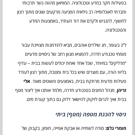
בפעילות חקר במדע וטכנולוגיה. המוזיאון מהווה גשר תרבותי
וחברתי לאוכלוסייה רב גילאית המגיעה מרקעים שונים מתוך רצון
לחשוף, להנגיש ולקדם את דור העתיד, באמצעות המדע
והטכנולוגיה.
ל”ג בעומר, חג שילדים אוהבים, מביא להזדמנות מצויינת עבור
מומחי טכנודע חדרה, להמציא מגוון רחב של ניסויים מדעיים
“מדליקים” במיוחד, שכל אחד ואחת יכולים לעשות בבית – עדיף
בליווי הורה, עם מוצרים שיש בכל בית ומטבח, מתוך רצון לעודד
פעילות מדעית מרתקת בבית, באמצעים פשוטים מאוד.
אלי
זריהן
, מנהל החוגים בטכנודע חדרה, מלמד אותנו איך ליצור מטף
בבית ואיך לגרום לזיקוק להישאר דלוק גם בתוך קערת מים.
ניסוי להכנת מטפה (מטף) ביתי
חומרי גלם:
סודה לשתייה או אבקת אפייה, חומץ, בקבוק של