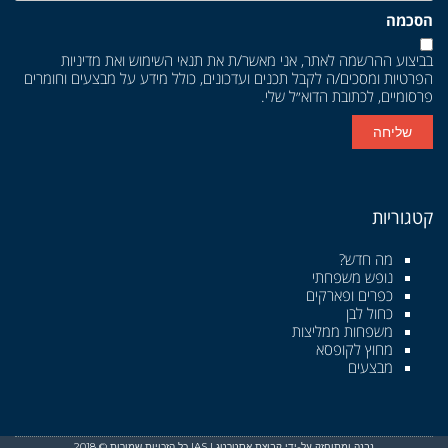
הסכמה
בביצוע ההרשמה לאתר, אני מאשר/ת את
תנאי השימוש
ואת
מדיניות
הפרטיות
ומסכים/ה לקבל תכנים ועדכונים, כולל מידע על מבצעים וחומרים
פרסומיים, לכתובת הדוא״ל שלי.
שליחה
קטגוריות
מה חדש?
נופש משפחתי
כפרים ופארקים
כחול לבן
משפחות ממליצות
מחוץ לקופסא
מבצעים
נבנה ומתוחזק על-ידי קבוצת אסטרטג | IAS כל הזכויות שמורות © 2018