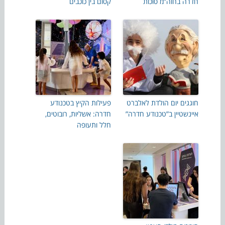
חדרה בחוה”מ סוכות
קסום בין כוכבים
חוגגים יום הולדת לאלברט
פעילות הקיץ בטכנודע
איינשטיין ב”טכנודע חדרה”
חדרה: אשליות, רובוטים,
חלל ותעופה