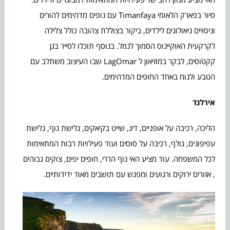
סיור בפארק הלאומי Timanfaya עם נופים מדהימים להורים
וניסויים גיאולוגים לילדים, ביקור בצוללת צהובה כולל צלילה
לקרקעית האוקיינוס הסמוך לנמל. בנוסף תוכלו לסייר בגן
קקטוסים, לבקר במוזיאון ל LagOmar שבו העיצוב משתלב עם
הטבע ולנוח באחד החופים המדהימים.
אירלנד
הליכה, רכיבה על אופניים, דיג, שייט בקיאקים, גלישת גוף, גלישת
עפיפונים, גולף, רכיבה על סוסים ועוד פעילויות רבות המתאימות
לכל המשפחה. עוד מציע האי נוף הררי, חופים יפים, צוקים גבוהים
, אזורים ירוקים ורגועים ומפגש עם תושבים מאוד ידידותיים.