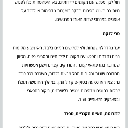
חול לבן ומפגש עם מקומיים ידידותיים. באי היפהפה תוכלו לפגוש
חיות בר, לשוט בסירות, לבקר במערות מדהימות או לרכב על
אופניים במרחבי שדות האורז המרגיעים.
סרי לנקה
יעד נהדר למשפחות ולא לגולשים הגלים בלבד. האי מציע מקומות
רבים נהדרים ומפגש עם מקומיים ידידותיים ומסבירי פנים. מכיוון
שמדובר במדינת-אי קטנה, המרחקים קצרים וישנן אפשרויות
תחבורה שונות ומגוונות החל מרשת רכבות, השכרת רכב כולל
נהג צמוד או נסיעה בטוק-טוק זול וזמין. במהלך החופשה תוכלו
לבלות בחופים מדהימים, צפייה בליוויתנים, ביקור בספארי
ובפארקים הלאומיים ועוד.
לנזרוטה, האיים הקנריים, ספרד
האי מציע מגוון רחב של פעילויות המתאימות למבוגרים ולילדים: