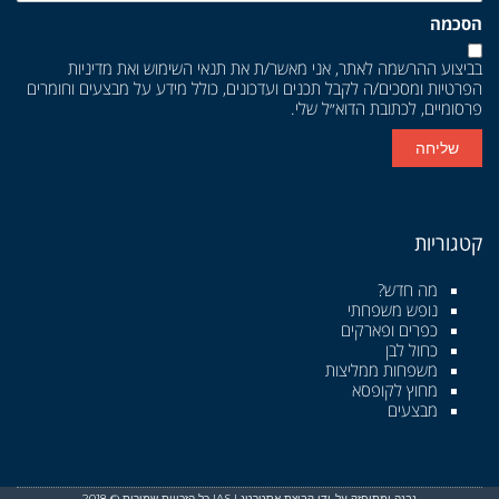
הסכמה
בביצוע ההרשמה לאתר, אני מאשר/ת את
תנאי השימוש
ואת
מדיניות
הפרטיות
ומסכים/ה לקבל תכנים ועדכונים, כולל מידע על מבצעים וחומרים
פרסומיים, לכתובת הדוא״ל שלי.
שליחה
קטגוריות
מה חדש?
נופש משפחתי
כפרים ופארקים
כחול לבן
משפחות ממליצות
מחוץ לקופסא
מבצעים
נבנה ומתוחזק על-ידי קבוצת אסטרטג | IAS כל הזכויות שמורות © 2018