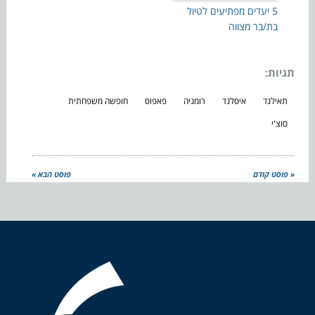
5 יעדים מפתיעים לטיול
בת/בר מצווה
תגיות:
תאילנד
איסלנד
רומניה
פאפוס
חופשה משפחתית
סוצ'י
« פוסט קודם
פוסט הבא »