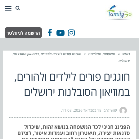
תפר
הרשמה לניוזלטר
Facebook
YouTube
Instagram
ראשי
»
משפחות ממליצות
»
חוגגים פורים לילדים ולהורים, במוזיאון הסובלנות
ירושלים
חוגגים פורים לילדים ולהורים,
במוזיאון הסובלנות ירושלים
שוש להב
18 בפברואר 2026
11:08
הפנינג חגיגי לכל המשפחה בנושא זהות, שיכלול
סדנאות יצירה, תיאטרון רחוב ועמדות איפור, לצידם