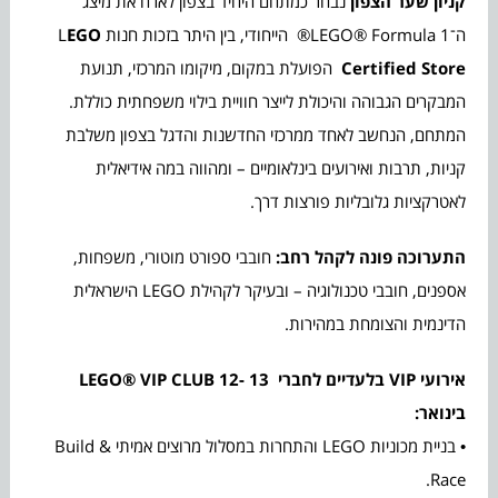
קניון שער הצפון
נבחר כמתחם היחיד בצפון לארח את מיצג
ה־LEGO® Formula 1® הייחודי, בין היתר בזכות חנות L
EGO
Certified Store
הפועלת במקום, מיקומו המרכזי, תנועת
המבקרים הגבוהה והיכולת לייצר חוויית בילוי משפחתית כוללת.
המתחם, הנחשב לאחד ממרכזי החדשנות והדגל בצפון משלבת
קניות, תרבות ואירועים בינלאומיים – ומהווה במה אידיאלית
לאטרקציות גלובליות פורצות דרך.
התערוכה פונה לקהל רחב:
חובבי ספורט מוטורי, משפחות,
אספנים, חובבי טכנולוגיה – ובעיקר לקהילת LEGO הישראלית
הדינמית והצומחת במהירות.
אירועי
VIP
בלעדיים לחברי
12- 13
LEGO® VIP CLUB
בינואר
:
• בניית מכוניות LEGO והתחרות במסלול מרוצים אמיתי Build &
Race.