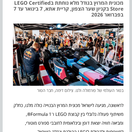
מכונית המרוץ בגודל מלא נוחתת בLEGO Certified
Store בקניון שער הצפון, קריית אתא, 7 בינואר עד 7
בפברואר 2026
בטור העולמי של פורמולה ולגו. צילום דימה, חבר הטור
לראשונה, מגיעה לישראל מכונית המרוץ הבנוייה כולה מלגו, כחלק
משיתוף פעולה גלובלי בין קבוצת LEGO ו־Formula 1®,
ומביאה חוויה יוצאת דופן ובינלאומית לחובבי ספורט מוטורי,
למשפחות ולקהילת LEGO ההולכת וגדלה בישראל.