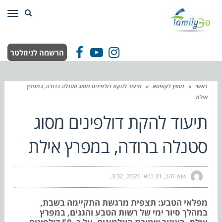
תפר
הרשמה לניוזלטר
Facebook
YouTube
Instagram
ראשי
»
מחוץ לקופסא
»
תיעוד להקת דולפינים מסוג סטנלה ברודה, במפרץ
אילת
תיעוד להקת דולפינים מסוג
סטנלה ברודה, במפרץ אילת
שוש להב
31 במאי 2026
3:32
מפלאי הטבע: תצפית מרגשת התקיימה בשבת,
במהלך סיור ימי של רשות הטבע והגנים, במפרץ