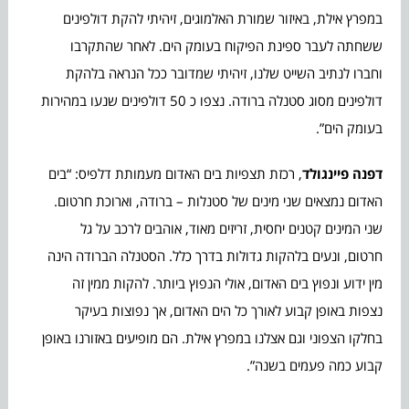
במפרץ אילת, באיזור שמורת האלמוגים, זיהיתי להקת דולפינים
ששחתה לעבר ספינת הפיקוח בעומק הים. לאחר שהתקרבו
וחברו לנתיב השייט שלנו, זיהיתי שמדובר ככל הנראה בלהקת
דולפינים מסוג סטנלה ברודה. נצפו כ 50 דולפינים שנעו במהירות
בעומק הים”.
דפנה פיינגולד
, רכזת תצפיות בים האדום מעמותת דלפיס: “בים
האדום נמצאים שני מינים של סטנלות – ברודה, וארוכת חרטום.
שני המינים קטנים יחסית, זריזים מאוד, אוהבים לרכב על גל
חרטום, ונעים בלהקות גדולות בדרך כלל. הסטנלה הברודה הינה
מין ידוע ונפוץ בים האדום, אולי הנפוץ ביותר. להקות ממין זה
נצפות באופן קבוע לאורך כל הים האדום, אך נפוצות בעיקר
בחלקו הצפוני וגם אצלנו במפרץ אילת. הם מופיעים באזורנו באופן
קבוע כמה פעמים בשנה”.