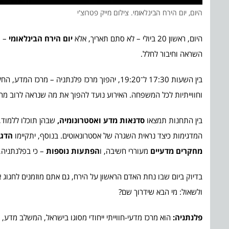
היום, יום הירח הבינלאומי. צילום מייק פטרוצ'י
היום, ראשון 20 ביולי – לא סתם תאריך, אלא
יום הירח הבינלאומי
– מ
השראה וחיבור לחלל.
בין השעות 17:30 ל־19:20, יהפוך מרכז פלנתניה
וחווייתיות לכל המשפחה. האירוע נועד להפוך את מה שנראה לרוב מרו
בין התחנות תמצאו
סדנאות מדע ואסטרונומיה,
שבהן תוכלו ללמוד,
המדגימות כיצד נראית השגרה של אסטרונאוטים. בנוסף, יתקיימו
הדגמ
מחקרים מדעיים
מעוררי חשיבה, ו
הפתעות נוספות
– כי בפלנתניה
בדיוק ביום שבו נחת האדם הראשון על הירח, גם אתם מוזמנים לחגוג 
ולשאול: מי הבא שידרוך שם?
פלנתניה:
הוא מרכז מדעי-חווייתי ייחודי מסוגו בישראל, המשלב מדע, 