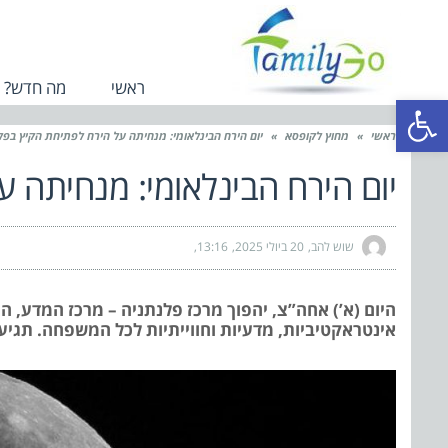
ראשי
מה חדש?
פתח סרגל נגישות
ראשי
»
מחוץ לקופסא
»
יום הירח הבינלאומי: מנחיתה על הירח לפתיחת הקיץ בפל
יום הירח הבינלאומי: מנחיתה 
שוש להב
20 ביולי 2025
13:16
היום (א’) אחה”צ, יהפוך מרכז פלנתניה – מרכז המדע, 
אינטראקטיביות, מדעיות וחווייתיות לכל המשפחה. תגיעו