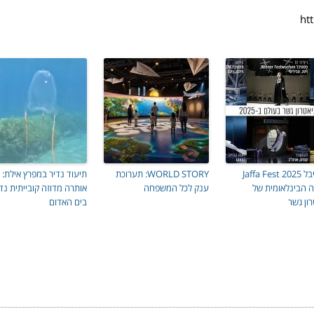
פסטיבל Jaffa Fest 2025
WORLD STORY: תערוכת
תיעוד נדיר במפרץ אילת:
ה הבינלאומית של
ענק לכל המשפחה
אותרה מדוזה קובייתית נד
ון גשר
בים האדום