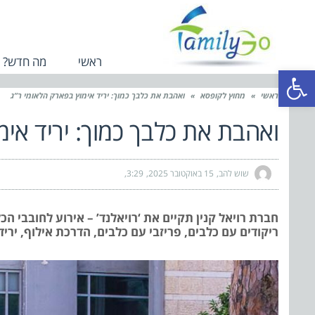
ראשי
מה חדש?
פתח סרגל נגישות
ראשי
»
מחוץ לקופסא
»
ואהבת את כלבך כמוך: יריד אימוץ בפארק הלאומי ר”ג
ואהבת את כלבך כמוך: יריד אימ
שוש להב
15 באוקטובר 2025
3:29
חברת רויאל קנין תקיים את ‘רויאלנד’ – אירוע לחובבי ה
ריקודים עם כלבים, פריזבי עם כלבים, הדרכת אילוף, יריד א