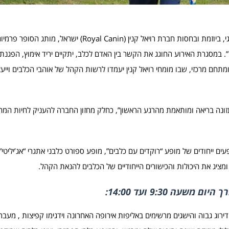
, אירוע כלבים חגיגי, ביוזמת ובחסות חברת רויאל קנין (Royal Canin) 
 במסגרת האירוע החוגג את הקשר בין האדם לכלב, יתקיים יריד אימוץ, הפגנת 
ם מרכזי, שבו מומחי רויאל קנין יעמדו לרשות הקהל של אוהבי הכלבים וייעצו 
זונה בריאה ומותאמת מהרגע הראשון”, כחלק מחזון החברה להעניק לחיות המח
 ייחודים של מופע “רוקדים עם כלבים”, מופע ספורט כלבני אתגרי “אג’יליטי” 
מציג את היכולות והכישורים הייחודיים של הכלבים להנאת הקהל.
 9:30 ועד 14:00:
 דירוג גבוה והישגים מרשימים באליפות אירופה האחרונה וידגימו קפיצות , מעבר