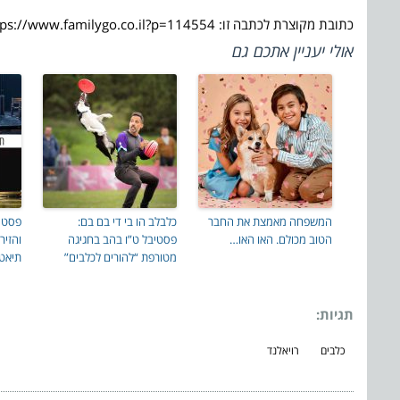
כתובת מקוצרת לכתבה זו: https://www.familygo.co.il?p=114554
אולי יעניין אתכם גם
המשפחה מאמצת את החבר
כלבלב הו בי די בם בם:
הטוב מכולם. האו האו…
פסטיבל ט”ו בהב בחגיגה
והזיר
מטורפת “להורים לכלבים”
תיאטר
תגיות:
כלבים
רויאלנד