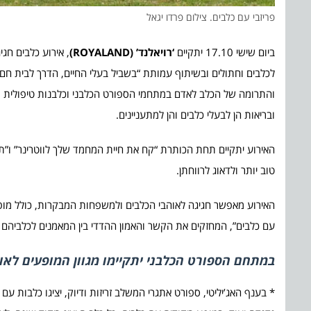
פריזבי עם כלבים. צילום פרדו יגאל
ביום שישי 17.10 יתקיים
‘רויאלנד’ (ROYALAND)
לכלבים וחתולים ובשיתוף עמותת “בשביל בעלי החיים, הדרך לבית חם”.
והתרומה של הכלב לאדם במתחמי הספורט הכלבני וכלבנות טיפולית ומתח
ובריאות הן לבעלי כלבים והן למתעניינים.
האירוע יתקיים תחת הכותרת “קח את חיית המחמד שלך לווטרינר” ו”ת
טוב יותר ולדאוג לרווחתן.
האירוע מאפשר חגיגה לאוהבי הכלבים ולמשפחות המבקרות, כולל מופעים
עם כלבים”, המחזקים את הקשר והאמון ההדדי בין המאמנים לכלביהם ו
במתחם הספורט הכלבני יתקיימו מגוון המופעים לאורך היום משעה
* בענף האג’יליטי, ספורט אתגרי המשלב זריזות ודיוק, יציגו כלבות עם