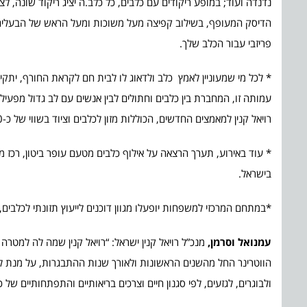
נדנדה ועוד; במופע ריקודים עם כלבים, כל כלב.ה יציג ריקוד שונה, לצ
הדיסק המעופף, בשילוב קפיצה מעל משוכות ומעל הראש של הבעלים ו
פריזבי עבור הכלב שלך.
* לכל מי שמעוניין לאמץ כלב ולדאוג לו לבית חם לקראת החורף, יתקיי
עמותה זו, המחברת בין כלבים וחתולים לבין אנשים עם לב גדול מפע
רויאל קנין למאמצים החדשים, הכוללות מזון לכלבים וציוד בשווי של כ-150 ₪.
* עוד באירוע, תערך הרצאה על אילוף כלבים מטעם עופר ביטון, רכז מ
בישראל.
*במתחם המרכזי למשפחות יופעלו מגוון דוכנים לייעוץ תזונתי לכלבים
עמנואל וסרמן,
מנכ”ל רויאל קנין ישראל: “רויאל קנין שמה לה למטרה
הווטרינר החל מהשנים הראשונות ולאורך שנות ההתבגרות, על מנת ל
ולבוגרים, לגזעים, לפי סגנון חיים וצרכים בריאותיים והתפתחותיים של כ