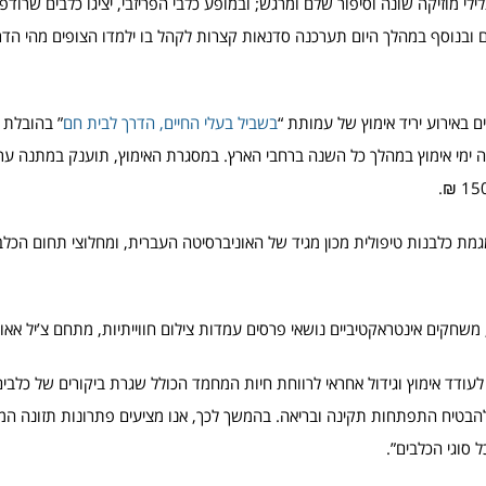
לילי מוזיקה שונה וסיפור שלם ומרגש; ובמופע כלבי הפריזבי, יציגו כלבים שרוד
בנוסף במהלך היום תערכנה סדנאות קצרות לקהל בו ילמדו הצופים מהי הדרך
ם באירוע יריד אימוץ של עמותת “
בשביל בעלי החיים, הדרך לבית חם
” בהובלת 
ילה ימי אימוץ במהלך כל השנה ברחבי הארץ. במסגרת האימוץ, תוענק במתנה ע
גמת כלבנות טיפולית מכון מגיד של האוניברסיטה העברית, ומחלוצי תחום הכלב
, משחקים אינטראקטיביים נושאי פרסים עמדות צילום חווייתיות, מתחם צ’יל אא
 לעודד אימוץ וגידול אחראי לרווחת חיות המחמד הכולל שגרת ביקורים של כלבים
הבטיח התפתחות תקינה ובריאה. בהמשך לכך, אנו מציעים פתרונות תזונה המו
ל סוגי הכלבים”.