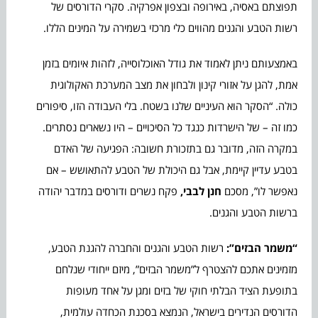
תפוצתם באסיה, באירופה ובצפון אפרקיה. סקרי הדורסים של
רשות הטבע והגנים מהווים כלי מרכזי בשמירה על המינים הללו.
באמצעותם ניתן לאמוד את גודל האוכלוסייה, לזהות איומים בזמן
אמת, להגן על אזורי קינון ולבחון את מצב המערכת האקולוגית
כולה. “הסקר הוא העיניים שלנו בשטח. בלי העבודה הזו, סיפורים
כמו זה – של הישרדות כנגד כל הסיכויים – היו נשארים נסתרים.
במקרה הזה, מדובר גם בתזכורת חשובה: הפגיעה של האדם
בטבע עדיין קיימת, אבל גם היכולת של הטבע להתאושש – אם
נאפשר לו”, מסכם
חנן לבבי,
פקח נשרים ודורסים במדבר יהודה
ברשות הטבע והגנים.
“משמר הבזים”:
רשות הטבע והגנים והחברה להגנת הטבע,
מזמינים אתכם להצטרף ל”משמר הבזים”, מיזם ייחודי שנלחם
בתופעת הציד הבלתי חוקי של בזים ומגן על אחד מעופות
הדורסים הנדירים בישראל, הנמצא בסכנת הכחדה עולמית,