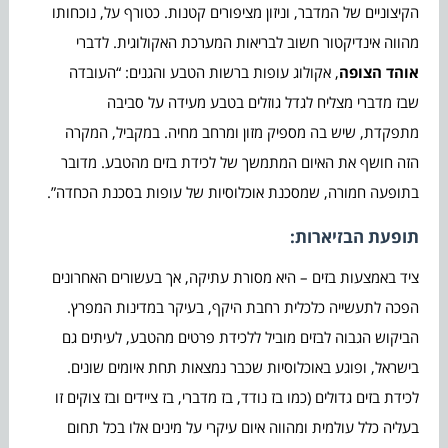
הקיצוניים של המדבר, וניזון מציפורים קטנות. כטורף על, נוכחותו
מהווה אינדיקטור חשוב לבריאות המערכת האקולוגית. לדברי
אוהד הצופה
, אקולוג עופות ברשות הטבע והגנים: “העובדה
שבז מדברי מצליח לגדל גוזלים בטבע מעידה על סביבה
מתפקדת, שיש בה מספיק מזון ומרחב מחיה. במקביל, המקרה
הזה חושף את האיום המתמשך של לכידת בזים מהטבע. מדובר
בתופעה חמורה, שמסכנת אוכלוסיות של עופות בסכנת הכחדה”.
תופעת הבזיארות:
ציד באמצעות בזים – היא מסורת עתיקה, אך בעשורים האחרונים
הפכה לתעשייה כלכלית רחבת היקף, בעיקר במדינות המפרץ.
הביקוש הגבוה לבזים מוביל ללכידת פרטים מהטבע, לעיתים גם
בישראל, ופוגע באוכלוסיות שכבר נמצאות תחת איומים שונים.
לכידת בזים גדולים (כמו בז נודד, בז מדברי, בז ציידים ובז צוקים זו
בעליה כלל עולמית ומהווה איום עיקרי על מינים אלו בכל תחום