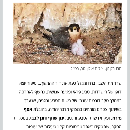
הבז בקינון. צילום אילון גור, רט"ג
שרד את השבי, ברח ומגדל כעת את דור ההמשך… סיפור יוצא
דופן של הישרדות, טבע פראי ופגיעה אנושית, נחשף לאחרונה
במהלך סקר דורסים עונתי של רשות הטבע והגנים, שנערך
בשיתוף צפרים מומחים במצוקי מדבר יהודה, בהובלת
אסף
מירוז
, ופקחי רשות הטבע והגנים,
ינון שחף
ו
חנן לבבי
. במסגרת
הסקר, שתפקידו לאתר טריטוריות קינון פעילות של עופות