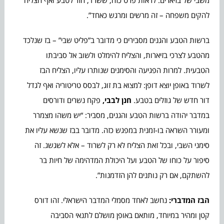
להקים משפחה – זה מרשים ומרגש כאחד”.
ברשות הטבע והגנים מסבירים כי מדובר ב”פליט שבי” – בז שנלכד
מהטבע לצרכי בזיארות, והצליח להימלט ולשוב אל סביבתו
הטבעית. למרות הפגיעה והסימנים שנותרו עליו, הצליח הבז
לשרוד באופן יוצא דופן: למצוא בת זוג, לבסס טריטוריה ואף לגדל
דור חדש של גוזלים בטבע.
חנן לבבי,
פקח נשרים ודורסים
במדבר יהודה ברשות הטבע והגנים, מסביר: “יש משהו מצמרר
ומעורר השראה בו-זמנית במפגש כזה. מדובר בבז שנשא עליו את
סימני השבי, ובכל זאת הצליח לא רק לשרוד – אלא לשגשג. זה
סיפור על כוחו של הטבע ועל היכולת המדהימה של חיות בר
להשתקם, אם רק נותנים להן הזדמנות”.
הבז המדברי:
נחשב לאחד מסמלי המדבר הישראלי. זהו דורס
קטן ומהיר במיוחד, מותאם באופן מושלם לתנאי הסביבה