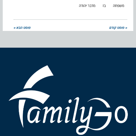
משפחה
בז
מדבר יהודה
« פוסט קודם
פוסט הבא »