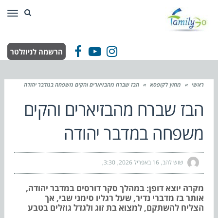
תפר
הרשמה לניוזלטר
Facebook
YouTube
Instagram
ראשי
»
מחוץ לקופסא
»
הבז שברח מהבזיארים והקים משפחה במדבר יהודה
הבז שברח מהבזיארים והקים
משפחה במדבר יהודה
שוש להב
16 באפריל 2026
3:30
מקרה יוצא דופן: במהלך סקר דורסים במדבר יהודה,
אותר בז מדברי נדיר, שעל רגליו סימני שבי, אך
הצליח להשתקם, למצוא בת זוג ולגדל גוזלים בטבע