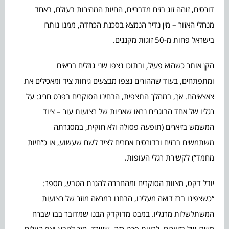
דורסים, זוהה זוג בזים מדבריים, החיות המהירות בעולם, באחד
מנחלי האזור – מין נדיר הנמצא בסכנת הכחדה, ממנו נותרו
בישראל פחות מ-50 זוגות מקננים.
הקן אותר כשהוא פעיל, ובתוכו נצפו שני גוזלים בריאים
ומתפתחים, בעוד שההורים נצפו מבצעים גיחות ציד ומאכילים את
צאצאיהם. אך, במהלך התצפית, הבחינו הסוקרים בפרט חריג: על
רגליו של אחד הבוגרים נראו שאריות של רצועות עור – ציוד
המשמש בזיארים (תופעה פסולה ולא חוקית, במסגרתה
משתמשים בבזים ובדורסים אחרים לציד לשם שעשוע, או כ”חיות
מחמד”) לקשירת רגלי העופות.
יובל דקס, מצוות הסוקרים ומהחברה להגנת הטבע, מספר:
“כשצפינו בבז דואה מעלינו, הבחנו במראה מוזר של רצועות
המשתלשלות מרגליו. במבט מדוקדק הבנו שמדובר בבז שברח
משבי של בזיארים. לראות פרט כזה, ששרד, חזר לטבע ואף הצליח