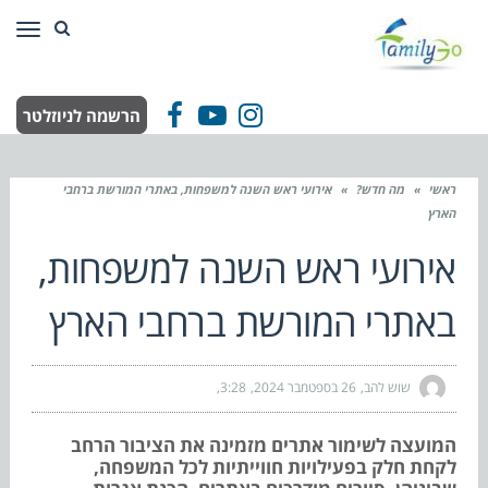
תפר
הרשמה לניוזלטר
Facebook
YouTube
Instagram
ראשי
»
מה חדש?
»
אירועי ראש השנה למשפחות, באתרי המורשת ברחבי
הארץ
אירועי ראש השנה למשפחות,
באתרי המורשת ברחבי הארץ
שוש להב
26 בספטמבר 2024
3:28
המועצה לשימור אתרים מזמינה את הציבור הרחב
לקחת חלק בפעילויות חווייתיות לכל המשפחה,