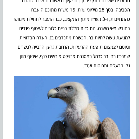
התוכנית אושרה מתקציב קרן הניקיון בראשות המשרד להגנת
הסביבה, בסך 28 מיליוני ש”ח, 15 מש״ח מתוכם הועברו
כהתחייבות, ו-3 מש״ח מתוך התקציב, כבר הועבר לתחילת מימוש
בחודש מאי השנה. התוכנית כוללת בניית כלובים לאיסוף פגרים
למניעת גישה לחיות בר, הכשרת מתנדבים בני העדה הבדואית
וגיוסם לצמצום תופעת ההרעלות, הרחבת גרעין הרבייה לנשרים
שמרכזו בחי בר כרמל במסגרת פרויקט פורשים כנף, איסוף מזון
נקי מרעלים ותרופות ועוד.