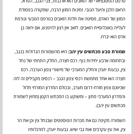
טרפם הפוטנציאלי של הזאבים הוא ארנבות, צבי הנגב, הפרא,
הראם הלבן והיעל הנובי. זמינות המזון הרבה, שמקורה בפסולת
המזון של האדם, מסיטה את תלות הזאבים בטרפם הטבעי וגורמת
לעלייה באוכלוסיית הזאבים. לזאב אין רצון להיפגש, אם יראה בן
אדם הוא יברח.
שמורת טבע מכתשים עין יהב:
היא מהשמורות הגדולות בנגב,
ובתחומה ארבע יחידות נוף: רכס חצרה, החלק התחתי של נחל
צין, גבעות יועדן והחלק המערבי של מישורי צפון הערבה. רכס
חצרה הוא אחד מחמשת רכסי צפון הנגב – רכסים מקבילים זה לזה
שכיוונם צפון מזרח-דרום מערב, ובכולם המדרון המזרחי תלול
והמדרון המערבי מתון – ומשוקע בו המכתש הקטן (מחוץ לשמורת
מכתשים עין יהב).
השמורה מקיפה גם את מכרות הפוספטים שבנחל צין וכן את הר
צין, את עין עקרבים ואת גבי שיש. גבעות יועדן, למרגלותיו