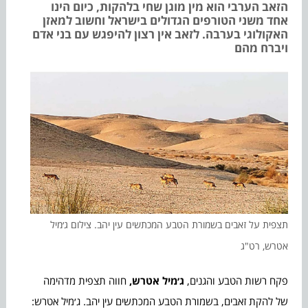
הזאב הערבי הוא מין מוגן שחי בלהקות, כיום הינו
אחד משני הטורפים הגדולים בישראל וחשוב למאזן
האקולוגי בערבה. לזאב אין רצון להיפגש עם בני אדם
ויברח מהם
תצפית על זאבים בשמורת הטבע המכתשים עין יהב. צילום ג׳מיל
אטרש, רט"ג
פקח רשות הטבע והגנים,
ג׳מיל אטרש
,
חווה תצפית מדהימה
של להקת זאבים, בשמורת הטבע המכתשים עין יהב. ג׳מיל אטרש: