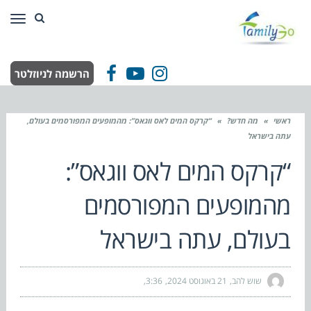
תפר
הרשמה לניוזלטר
Facebook
YouTube
Instagram
ראשי
»
מה חדש?
»
“קרקס המים לאס ווגאס”: מהמופעים המפורסמים בעולם,
עתה בישראל
“קרקס המים לאס ווגאס”:
מהמופעים המפורסמים
בעולם, עתה בישראל
שוש להב
21 באוגוסט 2024
3:36