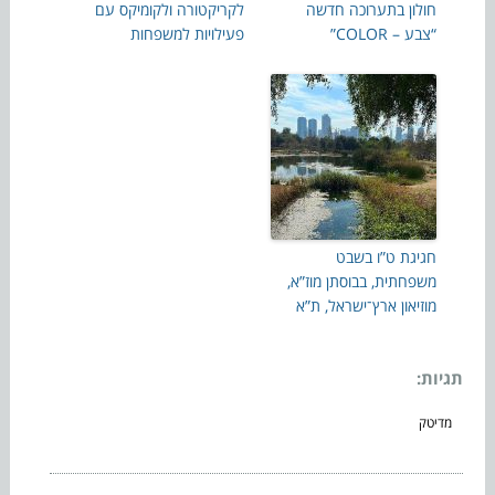
חולון בתערוכה חדשה
לקריקטורה ולקומיקס עם
“צבע – COLOR”
פעילויות למשפחות
חגיגת ט”ו בשבט
משפחתית, בבוסתן מוז”א,
מוזיאון ארץ־ישראל, ת”א
תגיות:
מדיטק