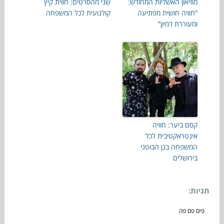
מוזיאון האשליות המחודש:
שני מהסרטים: חווית קיץ
“חוויה חושית מפתיעה
קולנועית לכל המשפחה
ומעוררת דמיון”
קסם ביער: חוויה
אינטראקטיבית לכל
המשפחה בגן הבוטני
בירושלים
תגיות:
פים פם פה