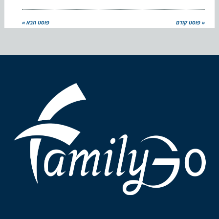
« פוסט קודם
פוסט הבא »