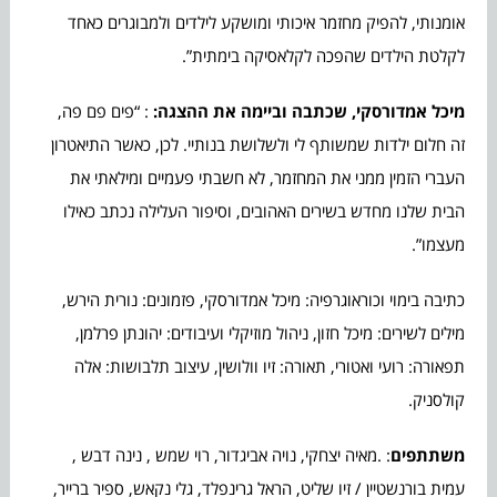
אומנותי, להפיק מחזמר איכותי ומושקע לילדים ולמבוגרים כאחד
לקלטת הילדים שהפכה לקלאסיקה בימתית”.
מיכל אמדורסקי, שכתבה וביימה את ההצגה:
: “פים פם פה,
זה חלום ילדות שמשותף לי ולשלושת בנותיי. לכן, כאשר התיאטרון
העברי הזמין ממני את המחזמר, לא חשבתי פעמיים ומילאתי את
הבית שלנו מחדש בשירים האהובים, וסיפור העלילה נכתב כאילו
מעצמו”.
כתיבה בימוי וכוראוגרפיה: מיכל אמדורסקי, פזמונים: נורית הירש,
מילים לשירים: מיכל חזון, ניהול מוזיקלי ועיבודים: יהונתן פרלמן,
תפאורה: רועי ואטורי, תאורה: זיו וולושין, עיצוב תלבושות: אלה
קולסניק.
משתתפים
: .מאיה יצחקי, נויה אביגדור, רוי שמש , נינה דבש ,
עמית בורנשטיין / זיו שליט, הראל גרינפלד, גלי נקאש, ספיר ברייר,