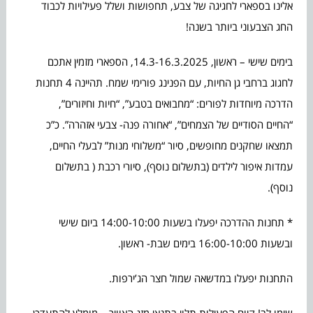
אלינו בספארי לחגיגה של צבע, תחפושות ושלל פעילויות לכבוד
החג הצבעוני ביותר בשנה!
בימים שישי – ראשון, 14.3-16.3.2025, הספארי מזמין אתכם
לחגוג ברחבי גן החיות, עם הפנינג פורימי שמח. תהיינה 4 תחנות
הדרכה מיוחדות לפורים: “מחבואים בטבע”, “חיות וחיזורים”,
“החיים הסודיים של הצמחים”, “אחורה פנה- צבעי אזהרה”. כ”כ
תמצאו שחקנים מחופשים, סיור “משלוחי מנות” לבעלי החיים,
עמדות איפור לילדים (בתשלום נוסף), סיורי רכבת ( בתשלום
נוסף).
* תחנות ההדרכה יפעלו בשעות 14:00-10:00 ביום שישי
ובשעות 16:00-10:00 בימים שבת- ראשון.
התחנות יפעלו במדשאה שמול חצר הג’ירפות.
שימו לב! קיום הפעילות תלוי בתנאי מזג האוויר – מומלץ להתעדכן