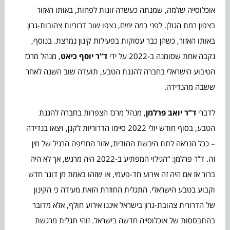
אוכלוסייה שלמה, שמנתה כעשרה זוגות לפחות, באותו האזור
בצפון רמת הגולן. לפני כמה ימים, נצפו שוב דרוריות צהובות-גרון
באותו האזור, כשהן כבר עסוקות בפעילות קינון נמרצת. בנוסף,
נקבה אחת שסומנה ב-2022 על ידי
ד”ר יוסף כיאט
, מנהל מרכז
הטיבוע הישראלי בחברה להגנת הטבע, תועדה שוב השנה לאחר
ששבה מהנדידה.
לדברי
ד”ר יואב פרלמן
, מנהל מרכז הצפרות בחברה להגנת
הטבע, בסוף חודש יולי 2022 סיימו הדרוריות לקנן, ויצאו בנדידה
– ככל הנראה לתת היבשת ההודית, אזור החריפה הרגיל של מין
זה. ד”ר פרלמן: “הגילוי המפתיע ב-2022 היה מרגש, אך לא היה
ברור אז אם היה זה אירוע חד-פעמי, או שזהו באמת מן דוגר חדש
וקבוע בטבע הישראלי. התגלית החוזרת הזאת מעידה כי הקינון
של הדרורית צהובת-גרון בישראל איננו אירוע חולף, אלא מדובר
בהתבססות של אוכלוסייה חדשה בישראל. זוהי תגלית מרגשת