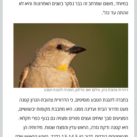
במיוחד, משום שמרחב זה כבר נסקר בשנים האחרונות והיא לא
זוהתה עד כה”.
דרורית צהובת גרון. צילום יואב פרלמן, החברה להגנת הטבע
בחברה להגנת הטבע מוסיפים, כי הדרורית צהובת-הגרון קטנה
מעט מדרור הבית ועדינה ממנו. היא מחבבת מקומות יבשושיים,
המציעים סבך שיחים ועצים פזורים ומצויה גם בנוף כפרי חקלאי.
היא קטנה ודקת גזרה, הראש עדין והמצח שטוח. מידותיה הן
סנטימטרים בודדים, לרוב בין 13-14.5 בלבד. הזיהוי הראשון שלה