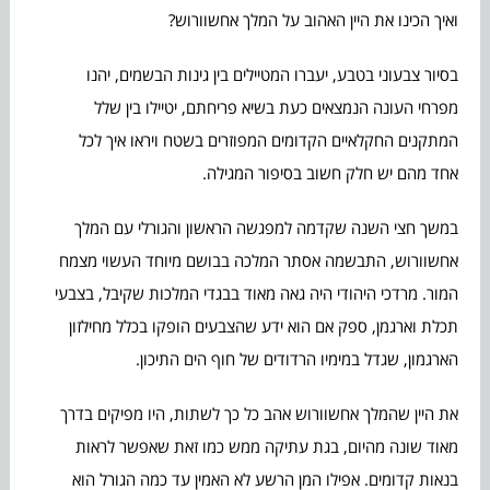
ואיך הכינו את היין האהוב על המלך אחשוורוש?
בסיור צבעוני בטבע, יעברו המטיילים בין גינות הבשמים, יהנו
מפרחי העונה הנמצאים כעת בשיא פריחתם, יטיילו בין שלל
המתקנים החקלאיים הקדומים המפוזרים בשטח ויראו איך לכל
אחד מהם יש חלק חשוב בסיפור המגילה.
במשך חצי השנה שקדמה למפגשה הראשון והגורלי עם המלך
אחשוורוש, התבשמה אסתר המלכה בבושם מיוחד העשוי מצמח
המור. מרדכי היהודי היה גאה מאוד בבגדי המלכות שקיבל, בצבעי
תכלת וארגמן, ספק אם הוא ידע שהצבעים הופקו בכלל מחילזון
הארגמון, שגדל במימיו הרדודים של חוף הים התיכון.
את היין שהמלך אחשוורוש אהב כל כך לשתות, היו מפיקים בדרך
מאוד שונה מהיום, בגת עתיקה ממש כמו זאת שאפשר לראות
בנאות קדומים. אפילו המן הרשע לא האמין עד כמה הגורל הוא