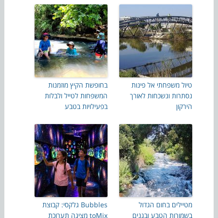
טיול משפחתי אל פינות
בחופשת הקיץ מוזמנות
נסתרות ונשכחות לאורך
המשפחות לטייל ולבלות
הירקון
בפעילויות בטבע
מטיילים בחום הגדול
Bubbles גלקסי: קבוצת
בשמורות הטבע ובגנים
toMix מציגה תערוכת