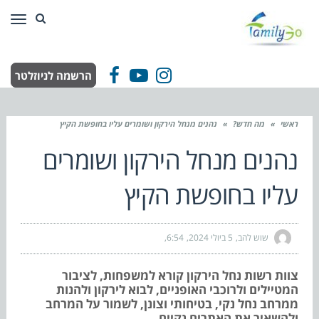
תפר
הרשמה לניוזלטר
Facebook
YouTube
Instagram
ראשי
»
מה חדש?
»
נהנים מנחל הירקון ושומרים עליו בחופשת הקיץ
נהנים מנחל הירקון ושומרים
עליו בחופשת הקיץ
שוש להב
5 ביולי 2024
6:54
צוות רשות נחל הירקון קורא למשפחות, לציבור
המטיילים ולרוכבי האופניים, לבוא לירקון ולהנות
ממרחב נחל נקי, בטיחותי וצונן, לשמור על המרחב
ולהשאיר את האתרים נקיים