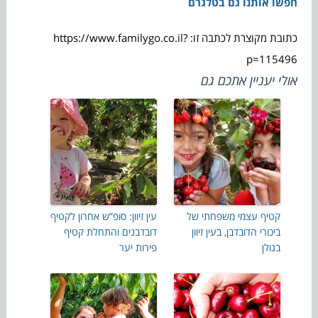
חפשו אותנו גם בטלגרם
כתובת מקוצרת לכתבה זו: https://www.familygo.co.il?
p=115496
אולי יעניין אתכם גם
קטיף עצמי משפחתי של
עין זיוון: סופ”ש אחרון לקטיף
ביכורי הדובדבן, בעין זיוון
דובדבנים והתחלת קטיף
בגולן
פירות יער