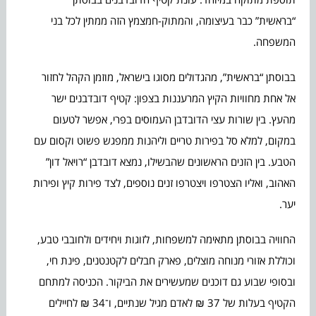
“בראשית” כבר בעיצומה, והמתוק-חמצמץ הזה ממתין לכל בני
המשפחה.
בבוסתן “בראשית”, מהגדולים מסוגו בישראל, מוזמן הקהל לחזור
אל אחת מחוויות הקיץ המרעננות בצפון: קטיף דובדבנים ישר
מהעץ. בין שורות עצי הדובדבן העמוסים בפרי, אפשר לטעום
במקום, למלא סל בפירות טריים וליהנות ממפגש פשוט וקסום עם
הטבע. בין הזנים הראשונים שהבשילו, נמצא דובדבן “רויאל דון”
האהוב, ואליו הצטרפו ויצטרפו זנים נוספים, לצד פירות קיץ ופירות
יער.
החוויה בבוסתן מתאימה למשפחות, לזוגות ויחידים ולחובבי טבע,
וכוללת אזורי מנוחה מוצלים, פארק חבלים לקטנטנים, פינת חי,
ובסופי שבוע גם דוכנים שמעשירים את הביקור. הכניסה למתחם
הקטיף בעלות של 37 ₪ לאדם מגיל שנתיים, ו־34 ₪ לחיילים