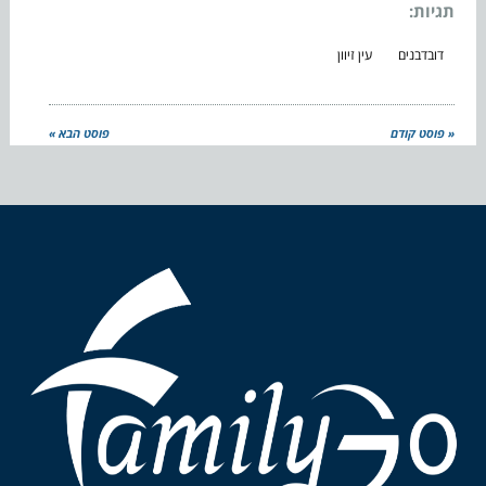
תגיות:
דובדבנים
עין זיוון
« פוסט קודם
פוסט הבא »