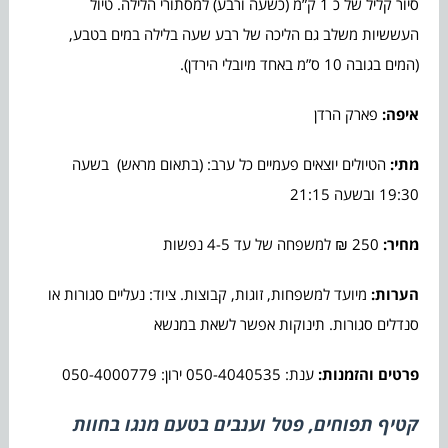
סיור קליל של כ 1 ק”מ (כשעה ורבע) למסתורי הלילה. טיול
העששיות משלב גם הליכה של רבע שעה בלילה במים בטבע,
(המים בגובה 10 ס”מ באחד מיובלי הירדן).
איפה:
פארק הרדן
מתי:
הטיולים יוצאים פעמיים כל ערב: (בתאום מראש) בשעה
19:30 ובשעה 21:15
מחיר:
250 ₪ למשפחה של עד 4-5 נפשות
הערות:
מיועד למשפחות, זוגות, קבוצות. ציוד: נעליים סגורות או
סנדלים סגורות. תינוקות אפשר לשאת במנשא
פרטים והזמנות:
ענת: 050-4040535 ירון: 050-4000779
קטיף תפוחים, פטל וענבים בטעם מנגו בחוות