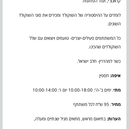
קראנצ’י, ועוד הפתעות
לומדים על ההיסטוריה של השוקולד ומכירים את סוגי השוקולד
השונים.
כל המשתתפים פעילים-יוצרים- טועמים ויוצאים עם שלל
השוקולדים שהכינו.
כשר למהדרין- חלב ישראל.
איפה:
חספין
מתי
: ימים ב’-ה’: 10:00-18:00 יום ו’: 10:00-14:00
מחיר
: 95 ש”ח לכל משתתף
הערות:
בתיאום מראש, מתאים מגיל שנתיים ומעלה,