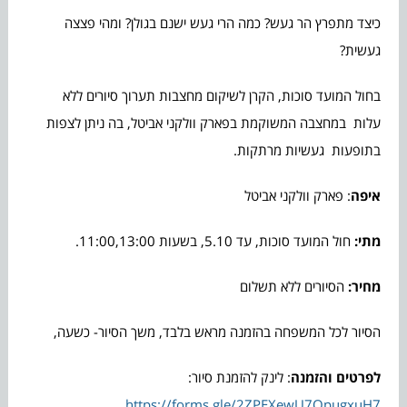
כיצד מתפרץ הר געש? כמה הרי געש ישנם בגולן? ומהי פצצה
געשית?
בחול המועד סוכות, הקרן לשיקום מחצבות תערוך סיורים ללא
עלות במחצבה המשוקמת בפארק וולקני אביטל, בה ניתן לצפות
בתופעות געשיות מרתקות.
איפה
: פארק וולקני אביטל
מתי:
חול המועד סוכות, עד 5.10, בשעות 11:00,13:00.
מחיר:
הסיורים ללא תשלום
הסיור לכל המשפחה בהזמנה מראש בלבד, משך הסיור- כשעה,
לפרטים והזמנה
: לינק להזמנת סיור:
https://forms.gle/2ZPEXewU7QpugxuH7