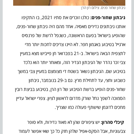
גיבתון שחור פנים. צילום רון הרן
גיבתון שחור-פנים:
כולנו זוכרים את סתיו 2021, בו התקיפו
אותנו גיבתונים נדירים מאסיה. אחד מהם היה גיבתון שחור-פנים,
שהופיע בישראל בפעם הראשונה, כשנפל לרשת של פרנסיס
ארגייל בטיבוע באגמון חפר. לא היינו צריכים לחכות יותר מדי
לתצפית הבאה בישראל. ב-21 בפברואר חן פייביש מצא במעיין
צבי זכר נהדר של הגיבתון הנדיר הזה, ומאוחר יותר הוא נלכד
בטיבוע שם. הגיבתון נשאר בשטח די מצומצם במעיין צבי במשך
כשבוע וחצי, עד לתחילת מרץ. גם ב-29 בנובמבר, גיבתון
שחור-פנים הופיע ברשת הטיבוע של רון הרן, בטיבוע בביצת רובין
הסמוכה לשפך נחל שורק מדרום לראשון לציון. צפרי ישראל עדיין
מחכים לדוגמן שישתף פעולה כמו שצריך.
קיכלי סהרון:
יש ציפורים שהן לא מאוד נדירות, ולא סופר
צבעוניות, אבל הסקס-אפיל שלהן חזק כל כך שאי אפשר לעמוד