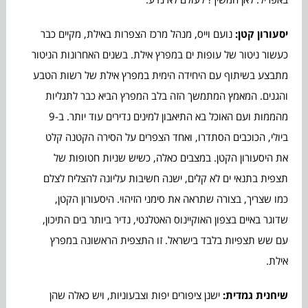
יסעורון קטן:
נועם וייס, מנהל מרכז הצפרות באילת, מקיים כבר
כעשור ניטור של עופות ים במפרץ אילת. בשנים האחרונות הניטור
מתבצע בשיתוף עם היחידה הימית במפרץ אילת של רשות הטבע
והגנים. המאמץ המתמשך הזה בלב המפרץ הביא כבר לתגליות
מהממות ועם האוכל בא התיאבון למינים נדירים עוד יותר. ב-9
ביולי, הכוכבים הסתדרו, ואחד הצפרים על הסירה הקטנה קלט
את היסעורון הקטן. במצבים כאלה, כשיש שניות חטופות של
תצפית בתנאי ים לא קלים, ישנה חשיבות עליונה להצליח לצלם
כמו שצריך, בצורה שתראה את סימני הזיהוי. היסעורון הקטן,
שדוגר באיים בצפון האוקיינוס האטלנטי, נדיר ביותר בים התיכון,
עם שש תצפיות בלבד בישראל. זו התצפית הראשונה במפרץ
אילת.
שיחנית גמדית:
ישנן ציפורים יפות וצבעוניות, ויש כאלה שהן