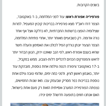
בשנים הקרובות.
פורפיריה אפורת-ראש:
עוד לפני המלחמה, ב-1 באוקטובר,
הצפר דודו ראב”ד מצא פורפיריה בבריכות קיבוץ המעפיל. למרות
שצילומיה הופצו ברשתות החברתיות, לא נדלקה אצל אף אחד
נורה אדומה. רק כשבועיים מאוחר יותר, אחרי פתיחת המלחמה,
הצפר הצעיר יונתן גורדון הפיל לכולנו את האסימון והעלה חשד
שהיא בעצם אפורת-ראש, לפי הגב שאיננו ירוק, הגוון הבהיר יותר
לראש והמפרקים הכהים לרגליים דלות-הצבע. ממש במקביל,
ב-17 באוקטובר ציפורה רנטה צילמה אחת נוספת, מובהקת עוד
יותר, באגמון ראשון לציון. ולפני כמה ימים, שלומי טובה צילם אחת
נוספת בבריכות כפר מסריק שבעמק עכו. מאז שנות החמישים,
נצפתה הפורפיריה המערב-אסייתית הזאת רק פעם אחת בישראל.
האם אנחנו חוזים בתופעה חדשה? ימים יגידו.