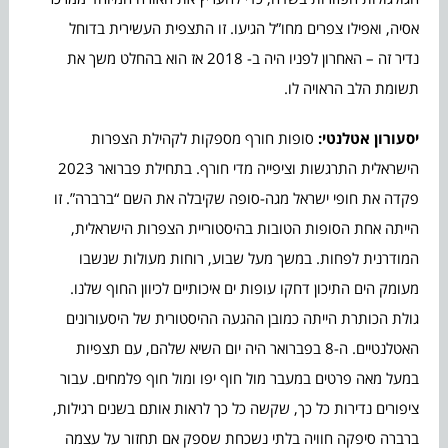
אסיה, ואפילו צפרים מחו”ל הגיעו. זו התצפית העשירית בדוחל
נדיר זה – האחרון לפניו היה ב- 2018 אז הוא בהחלט משך את
תשומת הלב הראויה לו.
יסעורון אטלנטי:
סופות חורף מספקות לקהילת הצפרות
הישראלית התרגשות וציפייה מדי חורף. בתחילת פברואר 2023
פקדה את חופי ישראל מגה-סופה שקיבלה את השם “ברברה”. זו
הייתה אחת הסופות הטובות בהיסטוריית הצפרות הישראלית,
המודרנית לפחות. במשך מעל שבוע, רוחות מעולות שנשבו
מעומק הים התיכון דחקו עופות ים איכותיים לכיוון החוף שלנו.
גולת הכותרת הייתה כמובן ההגעה ההיסטורית של היסעורונים
האטלנטיים. ה-8 בפברואר היה יום השיא שלהם, עם תצפיות
במעל מאה פרטים במעבר מול חוף יפו ומול חוף פלמחים. עבור
ציפורים נדירות כל כך, שקשה כל כך לראות אותם בשנים רגילות,
ברברה סיפקה חוויה בלתי נשכחת שספק אם תחזור על עצמה