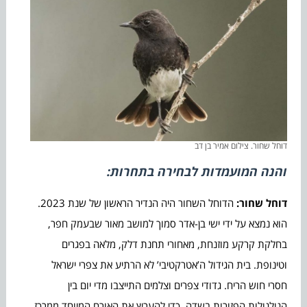
דוחל שחור. צילום אמיר בן דב
והנה המועמדות לבחירה בתחרות:
דוחל שחור:
הדוחל השחור היה הנדיר הראשון של שנת 2023.
הוא נמצא על ידי ישי בן-אדר סמוך למושב מאור שבעמק חפר,
בחלקת קרקע מוזנחת, מאחורי תחנת דלק, מלאה בפגרים
וטינופת. בית הגידול ה’אטרקטיבי’ לא הרתיע את צפרי ישראל
חסרי חוש הריח. גדודי צפרים וצלמים התייצבו מדי יום בין
הגולגולות הפזורות בשדה, כדי להעריץ את האורח המיוחד ממרכז