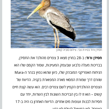
חסידן ורוד בטירת צבי. צילום טוביה קאהן
חסידן ורוד:
ב-28 במרץ מצאו 3 צפרים מהולנד את החסידן,
בבריכות מעלה גלבוע שבעמק המעיינות, שסוד הקסם שלו הוא
הניחוח האפריקני המובהק שלו, כיוון שהוא נפוץ בנהר ה-Mara
שזורם דרך שמורת המסאי מארה המפוארת בקניה. הדיווח של
הצפרים ההולנדים הקפיץ לשם צפרים רבים. הוא עשה קצת חיים
קשים – הוא זז לו בין הבריכות השונות לבין השדות, יחד עם
חסידות לבנות ועופות מים אחרים. הדיווח האחרון בו היה ב-17
באפריל. לאן המשיך? לעולם לא נדע.