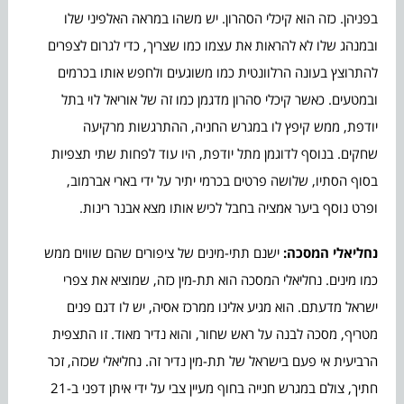
בפניהן. כזה הוא קיכלי הסהרון. יש משהו במראה האלפיני שלו
ובמנהג שלו לא להראות את עצמו כמו שצריך, כדי לגרום לצפרים
להתרוצץ בעונה הרלוונטית כמו משוגעים ולחפש אותו בכרמים
ובמטעים. כאשר קיכלי סהרון מדגמן כמו זה של אוריאל לוי בתל
יודפת, ממש קיפץ לו במגרש החניה, ההתרגשות מרקיעה
שחקים. בנוסף לדוגמן מתל יודפת, היו עוד לפחות שתי תצפיות
בסוף הסתיו, שלושה פרטים בכרמי יתיר על ידי בארי אברמוב,
ופרט נוסף ביער אמציה בחבל לכיש אותו מצא אבנר רינות.
נחליאלי המסכה:
ישנם תתי-מינים של ציפורים שהם שווים ממש
כמו מינים. נחליאלי המסכה הוא תת-מין כזה, שמוציא את צפרי
ישראל מדעתם. הוא מגיע אלינו ממרכז אסיה, יש לו דגם פנים
מטריף, מסכה לבנה על ראש שחור, והוא נדיר מאוד. זו התצפית
הרביעית אי פעם בישראל של תת-מין נדיר זה. נחליאלי שכזה, זכר
חתיך, צולם במגרש חנייה בחוף מעיין צבי על ידי איתן דפני ב-21