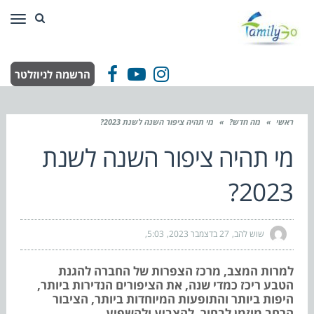
תפר
הרשמה לניוזלטר
Facebook
YouTube
Instagram
ראשי
»
מה חדש?
»
מי תהיה ציפור השנה לשנת 2023?
מי תהיה ציפור השנה לשנת
2023?
שוש להב
27 בדצמבר 2023
5:03
למרות המצב, מרכז הצפרות של החברה להגנת
הטבע ריכז כמדי שנה, את הציפורים הנדירות ביותר,
היפות ביותר והתופעות המיוחדות ביותר, הציבור
הרחב מוזמן לבחור, להצביע ולהשפיע