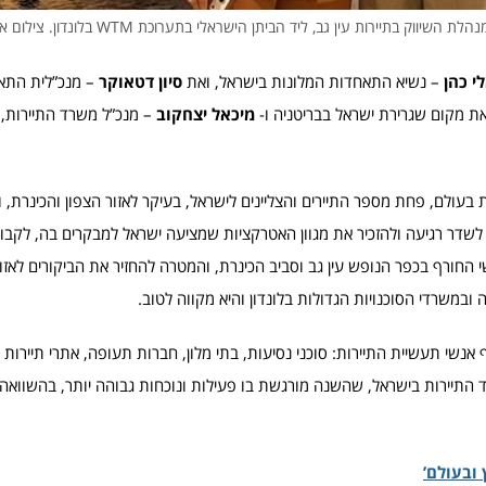
עין גב, ליד הביתן הישראלי בתערוכת WTM בלונדון. צילום אלבום פרטי/יח"צ
י כהן
– נשיא התאחדות המלונות בישראל, ואת
סיון דטאוקר
– מנכ”לית התא
 מקום שגרירת ישראל בבריטניה ו-
מיכאל יצחקוב
– מנכ”ל משרד התיירות, ב
 בעולם, פחת מספר התיירים והצליינים לישראל, בעיקר לאזור הצפון והכינרת,
שדר רגיעה ולהזכיר את מגוון האטרקציות שמציעה ישראל למבקרים בה, לקבו
ודשי החורף בכפר הנופש עין גב וסביב הכינרת, והמטרה להחזיר את הביקורים לאזו
במשרדי הסוכנויות הגדולות בלונדון והיא מקווה לטוב.
ה הבינלאומית מתקיימת לאורך 3 ימים, בהשתתפות כ-46 אלף אנשי תעשיית התיירות: סוכני נסיעות, בתי מלון, חברות תעופה, אתרי ת
שראלי בחסות משרד התיירות בישראל, שהשנה מורגשת בו פעילות ונוכחות גבוהה יותר, בהשווא
ובעולם’