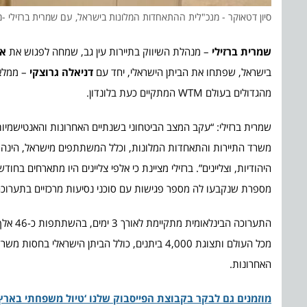
סיון דטאוקר - מנכ"לית ההתאחדות המלונות בישראל, עם שמרית ברזילי -מנהלת השיווק בתיירות 
שמרית ברזילי
– מנהלת השיווק בתיירות עין גב, שמחה לפגוש את
אל
בישראל, שפתחו את הביתן הישראלי, יחד עם
דניאלה גרוצקי
– ממלאת
מהגדולים בעולם WTM המתקיים כעת בלונדון.
שמרית ברזילי: “עקב המצב הביטחוני בשנתיים האחרונות והאנטישמיות
משרד התיירות והתאחדות המלונות, וכלל המשתתפים מישראל, הינה ל
היהודיות, וצליינים”. ברזילי מציינת כי אלפי צליינים היו מתארחים בח
מספרת שנקבעו לה מספר פגישות עם סוכני נסיעות מרכזיים בתערוכה ו
התערוכ
מכל העולם ותצוגת 4,000 ביתנים, כולל הביתן הי
האחרונות.
מוזמנים גם לבקר בקבוצת הפייסבוק שלנו ‘טיול משפחתי בארץ 