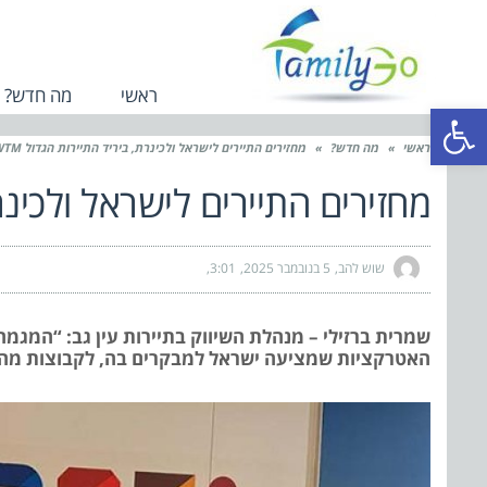
ראשי
מה חדש?
פתח סרגל נגישות
ראשי
»
מה חדש?
»
מחזירים התיירים לישראל ולכינרת, ביריד התיירות הגדול WTM בלונדון
מחזירים התיירים לישראל ולכינרת, ביר
שוש להב
5 בנובמבר 2025
3:01
שמרית ברזילי – מנהלת השיווק בתיירות עין גב: “המגמה
האטרקציות שמציעה ישראל למבקרים בה, לקבוצות מהקהי