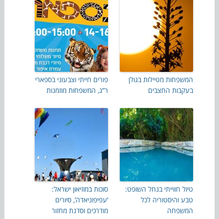
המשפחות מטיילות בגולן
פורים חייתי וצבעוני בספארי
בעקבות החצבים
ר”ג, המשפחות מוזמנות
טיול חווייתי בנחל השופט:
סוכות במוזיאון ישראל:
טבע והיסטוריה לכל
‘עפיפוניאדה’, סיורים
המשפחה
מודרכים וסדנת מחזור