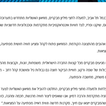
בנמל תל אביב, למעלה לחצי מיליון מבקרים, מוזיאון האשליות מתחדש בתערוכ
אס, שיקגו ופריז, לצד חוויות אינטראקטיביות מתקדמות וטכנולוגיות חדשניות ש
ם, לצד מספר מיצגים אהובים מהתצוגה הקודמת. המוזיאון פתוח לקהל ומציע חוויה חושית מפתיע
יאות.
ו מגיעים מבקרים מכל קצוות החברה הישראלית: משפחות, זוגות, וקבוצות מהמגז
לות של שפה ורקע. חוויית הביקור חוצה גם גבולות גיל ומושכת קהל רחב – מיל
בים משחק, מחשבה והפתעה.
לחות ולמעלה מחצי מיליון מבקרים, החלטנו להוביל את מוזיאון האשליות לצעד
ה מתקדמת והרבה דמיון. אנו שואפים ליצור חוויה מרגשת, חכמה ומהנה, כזו
המבקרים ייצאו עם חיוך, סקרנות חדשה וזווית ראייה מפתיעה על המציאות.”