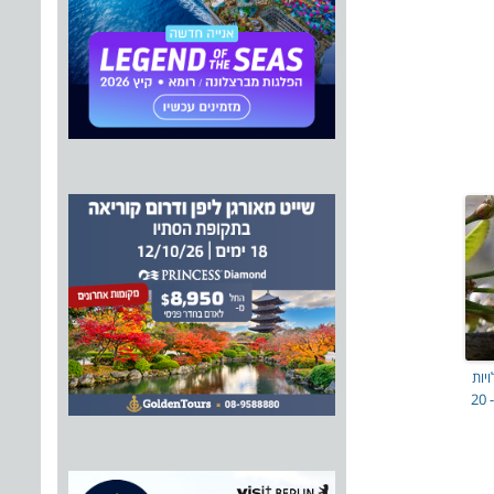
יות
‘יום הדבורה הבינלאומי’ ב- 20