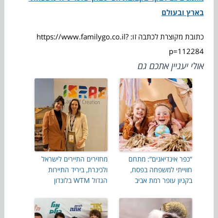
בארץ ובעולם
כתובת מקוצרת לכתבה זו: https://www.familygo.co.il?
p=112284
אולי יעניין אתכם גם
“כפר אינדיאנים”: מתחם
מחזירים התיירים לישראל
חווייתי למשפחה בפסח,
ולכינרת, ביריד התיירות
בקניון עופר רמת אביב
הגדול WTM בלונדון