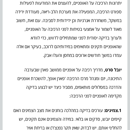
יתרונות הרכיבה על האופניים, להעצים את המודעות לפעילות
ספורט הרכיבה, המפעילה את מערכת הלב-ריאה, מעודדת ירידה
במשקל, משחררת אנרגיות וכן ידידותית לסביבה. עם זאת, חשוב
מאוד לשמור על אמצעי בטיחות לפני הרכיבה על האופניים,
ולערוך בדיקה יסודית לפני שמתחילים לדווש, כדי לוודא
שהאופניים תקינים ומתאימים במידותיהם לרוכב, בעיקר אם אלה
עמדו במשך חודשים ארוכים במחסן והעלו אבק.
יובל סרט,
מדריך רכיבה על אופניים ממושב פארן שבערבה
התיכונה, יזם ומנהל מרכז הרכיבה ‘פארן אופן’, להשכרת אופניים
והדרכה במסלולים מותאמים, מסביר כיצד יש לבצע בדיקה
מקדימה לאופניים לפני הרכיבה:
1.צמיגים:
עורכים בדיקה במהלכה בוחנים את מצב הצמיגים האם
קיימים יובש, סדקים או בלאי. במידה והצמיגים אינם תקינים, יש
להחליף אותם. יש לבדוק שאין תקר (פנצ’ר) או בריחת אויר