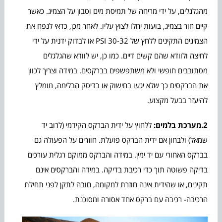
מהגלגלים, על ידי מריחה של תמיסת מים וסבון על הצמיג. כאשר
קיים חור בצמיג, בועות יחלו לצוץ עליו. לאחר מכן, כדאי לנפח את
הצמיגים התקינים ללחץ של 30-32 PSI או לבדוק ידנית על ידי
לחיצה ולוודא שהם קשים דיים. כמו כן, יש לוודא שהגלגלים
מסתובבים חופשי ולא משתפשפים בברקסים. במידה וצריך לכוון
את הברקסים כך שלא יגעו בחישוק או בדיסק הבלימה, מומלץ
להיעזר בבעל מקצוע.
2.מערכת בלמים:
ללחוץ על ידית הברקס הקידמי (לרוב יד
שמאל) ולבחון אם ידית הברקס פועלת. חוזרים על הפעולה גם
בברקס האחורי עם יד ימין. במידה והברקס ממוקם רגלית עורכים
בדיקה פשוטה תוך כדי רכיבת בדיקה. במידה והברקסים אינם
תקינים, או שהידית אינה חוזרת למקומה, חובה לתקן לפני תחילת
הרכיבה- רכיבה עם ברקס אחד אסורה ומסוכנת.