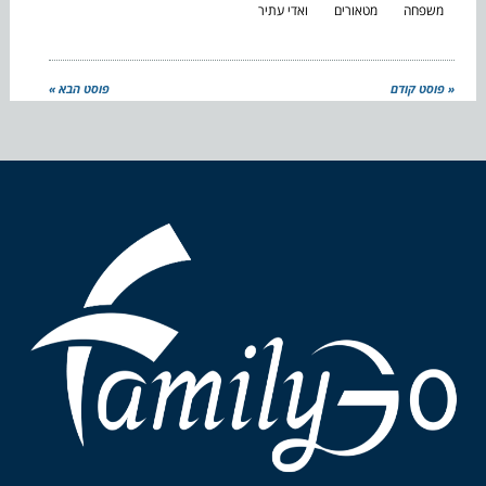
משפחה
מטאורים
ואדי עתיר
« פוסט קודם
פוסט הבא »