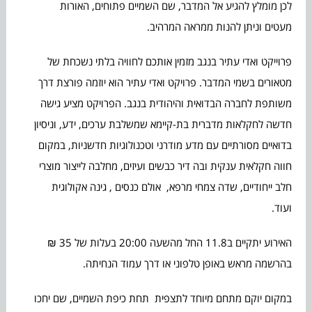
לכן מומלץ להגיע אל המדבר, שם השמיים פתוחים, האורות
מעטים וניתן להנות ממראה המרהיב.
פרוייקט ואדי עתיר בנגב מזמין אותכם לחוויה בלתי נשכחת של
מטאורים בשמי המדבר. פרויקט ואדי עתיר הוא יוזמה פורצת דרך
משותפת לחברה הבדואית והיהודית בנגב. הפרויקט מציע גישה
חדשה לחקלאות מדברית בת-קיימא שמשלבת ערכים, ידע, וניסיון
בדואיים מסורתיים עם מדע מודרני וטכנולוגיות חדשניות, במקום
חווה חקלאית ענקית ובה דיר כבשים ועיזים, מחלבה לייצור מוצרי
חלב ייחודיים, שדה צמחי מרפא, אולם כנסים , גינה אקולוגית
ועוד.
האירוע יתקיים ב11.8 החל מהשעה 20:00 בעלות של 35 ₪
בהרשמה מראש באופן טלפוני או דרך עמוד הנחיתה.
במקום יוקם מתחם מיוחד לתצפית תחת כיפת השמיים, שם יחכו