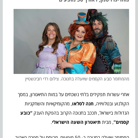
מהמחזמר כובע הקסמים שיועלה בחנוכה. צילום רדי רובינשטיין
אחרי עשרות תפקידים בלתי נשכחים על במות התיאטרון, במסך
הקולנוע ובטלוויזיה,
חנה לסלאו
, מהקומיקאיות והשחקניות
הגדולות בישראל, תככב בחנוכה הקרוב בהפקת הענק
“כובע
קסמים”
, מבית
תיאטרון השעה הישראלי
.
המחזמר שיעלה בחנוכה ב- 50 מופעים, מבוסס על ספרה האהוב