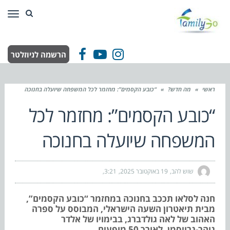
תפר
הרשמה לניוזלטר
Facebook
YouTube
Instagram
ראשי
»
מה חדש?
»
“כובע הקסמים”: מחזמר לכל המשפחה שיועלה בחנוכה
“כובע הקסמים”: מחזמר לכל
המשפחה שיועלה בחנוכה
שוש להב
19 באוקטובר 2025
3:21
חנה לסלאו תככב בחנוכה במחזמר “כובע הקסמים”,
מבית תיאטרון השעה הישראלי, המבוסס על ספרה
האהוב של לאה גולדברג, בבימויו של אלדר
גוהר-גרויסמן, לאורך 50 מופעים