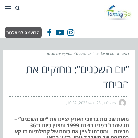
תפר
הרשמה לניוזלטר
Facebook
YouTube
Instagram
ראשי
»
מה חדש?
»
“יום השכנים”: מחזקים את הביחד
“יום השכנים”: מחזקים את
הביחד
שוש להב
25 במאי 2025
10:32
מאות שכונות ברחבי הארץ יציינו את “יום השכנים” –
חג שהחל בפריז בשנת 1999 ומצוין כיום ב־36
מדינות – ומטרתו לציין את כוחה של קהילתיות דווקא
בתקופה של משבר לאומי. ב־27 במאי