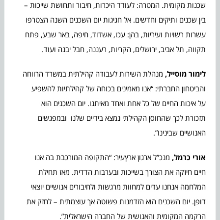
שכנות מקומית. המטרה: לעודד היכרות, חיבור ותחושת שייכות –
בין שכנים ותיקים וחדשים. אל חגיגות יום השכנים השנה הצטרפו
עשרות רשויות ועיריות, בהן: עכו, אשדוד, חיפה, באר שבע, פתח
תקווה, תל אביב, ירושלים, הקריות, רעננה, חבל יבנה ועוד.
לימור מוסייל,
מנהלת השירות לעבודה קהילתית במשרד הרווחה
והביטחון החברתי: “אנו מאמינים בכוחה של קהילתיות להשפיע
על איכות החיים של כל אחת ואחד מאיתנו. יום השכנים הוא
תזכורת לכך שהחוסן הקהילתי נמצא בידיים שלנו ובמפגשים
האנושיים שבינינו”.
אורי כרמל,
מנכ”ל ארגון ארץעיר: “התקופה המורכבת בה אנו
חיים חיזקה את הצורך בשייכות ובערבות הדדית. מאז תחילת
המלחמה אנחנו עדים למחוות מרגשות ולחיבורים אנושיים יוצאי
דופן. יום השכנים הוא הזדמנות פשוטה אך עוצמתית – לחזק את
הרקמה המקומית והאנושית של החברה הישראלית”.