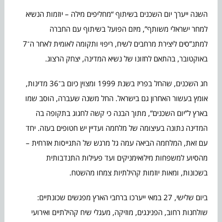
השנה ייערך יום השכנים בשיתוף “מחליפים מילה – יוזמות הנשיא
למחר ישראלי משותף”, מיזם הפועל בשיתוף עם החברה
למתנ”סים ליצירת מרחבים לשיח, ריפוי ותקומה לאומית לאחר ה־7
באוקטובר, בהתאם לחזונו של נשיא המדינה, יצחק הרצוג.
חג השכנים, שהחל בפריז בשנת 1999 ומצוין כיום ב־36 מדינות,
אומץ בעשור האחרון גם בישראל. החל משנה שעברה, הוסב שמו
בארץ ל”יום השכנים”, מתוך הבנה כי קשה לחגוג בתקופה בה
המדינה נתונה בעיצומה של מלחמה ועדיין יש חטופים בעזה. יחד
עם זאת, המלחמה הביאה עמה גל מרגש של התגייסות אזרחית –
מהסיוע למשפחות מילואימניקים ועד פעילות התנדבותית
בשכונות, ומאות יוזמות קהילתיות צמחו מהשטח.
ביום שלישי, 27 במאי ייערכו ברחבי הארץ מפגשים שכונתיים:
שולחנות רחוב, הפנינגים, מוזיקה, מעגלי שיח קהילתיים ואירועי