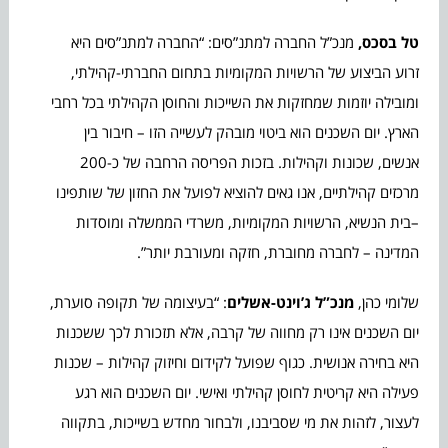
טל בסכס,
מנכ”ל החברה למתנ”סים: “החברה למתנ”סים היא
זרוע הביצוע של הרשויות המקומיות בתחום החברתי-קהילתי,
ומובילה יוזמות שמחזקות את השייכות והחוסן הקהילתי בכל רחבי
הארץ. יום השכנים הוא ביטוי מובהק לעשייה הזו – חיבור בין
אנשים, שכונות וקהילות. בזכות הפריסה הרחבה של כ-200
מרכזים קהילתיים, אנו גאים להוציא לפועל את החזון של שותפינו
–בית הנשיא, הרשויות המקומיות, משרדי הממשלה ומוסדות
המדינה – לחברה מחוברת, חזקה ומעורבת יותר”.
שלומי כהן,
מנכ”ל ג’וינט-אשלים
: “בעיצומה של תקופה סוערת,
יום השכנים אינו רק מחווה של קרבה, אלא תזכורת לכך ששכנות
היא בחירה אנושית. כגוף שפועל לקידום וחיזוק קהילות – שכנות
פעילה היא קריטית לחוסן קהילתי ואישי. יום השכנים הוא רגע
לעצור, לזהות את מי שסביבנו, ולבחור מחדש בשייכות, בתקווה