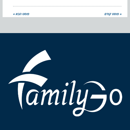
« פוסט קודם
פוסט הבא »