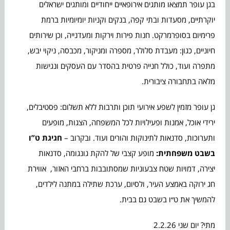
בגן עופר תמצאו מותגים אירופאיים ייחודיים ומותגים ישראלים
יוקרתיים, מסעדות ובתי קפה, בנקים וקניות יומיומיות ברמת
פרימיום בסופרמרקט. חנות פירות וירקות ומעדנייה, וכן שירותים
חיוניים, כגון: מעבדת סלולר, מספרה ומניקור, מכבסה, ניקוי יבש,
מתפרה ועוד, כולל חנייה פרטית בהסדר עם העסקים ונגישות
מלאה בתחבורה ציבורית.
גן עופר מזמין לשפע אירועי תוכן ותרבות ללא תשלום: פסטיבלים,
ירידי אוכל, אמנות ופעילויות לכל המשפחה, הצגות, מופעים
ותערוכות, סדנאות לתינוקות והורים ועוד. ובקרוב –
חגיגת ט”ו
בשבט משפחתית:
מופע קצבי של להקת גונגומה, סדנאות
יצירה, דמויות שטח צבעוניות שמסתובבות ברחבי האזור, אווירת
חג ירוקה באמצע העיר, ולסיום, ערכת שתילה במתנה לילדים,
להמשיך את ט״ו בשבט גם בבית.
מתי? יום שני 2.2.26