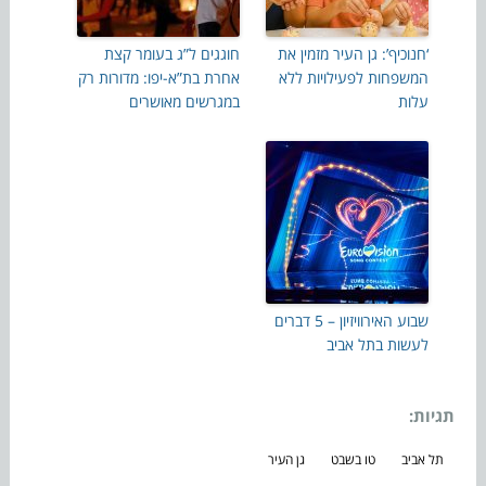
‘חנוכיף’: גן העיר מזמין את
חוגגים ל”ג בעומר קצת
המשפחות לפעילויות ללא
אחרת בת”א-יפו: מדורות רק
עלות
במגרשים מאושרים
שבוע האירוויזיון – 5 דברים
לעשות בתל אביב
תגיות:
תל אביב
טו בשבט
גן העיר