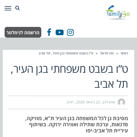
תפר
הרשמה לניוזלטר
Facebook
YouTube
Instagram
ראשי
»
מה חדש?
»
ט”ו בשבט משפחתי בגן העיר, תל אביב
ט”ו בשבט משפחתי בגן העיר,
תל אביב
שוש להב
22 בינואר 2026
3:41
מסיבת גן לכל המשפחה בגן העיר ת”א, מוזיקה,
סדנאות, ערכת שתילה ואווירה ירוקה. בשיתוף
עיריית תל אביב-יפו