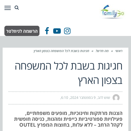
תפר
הרשמה לניוזלטר
Facebook
YouTube
Instagram
ראשי
»
מה חדש?
»
חגיגות בשבת לכל המשפחה בצפון הארץ
חגיגות בשבת לכל המשפחה
בצפון הארץ
שוש להב
9 בספטמבר 2024
6:10
הצגות מרתקות וחינוכיות, מופעים משפחתיים,
פעילויות ספורטיביות כייפית ומהנות, כניסה חופשית
לקהל הרחב – ללא עלות, בחוצות המפרץ OUTEL