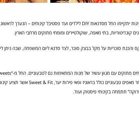
לקראת וולנטיין דיי מתוכננים אירועים לכל בני המשפחה. במסגרת החגיגות יתקיימו החל מסדנאות DIY לילדים ועד פסטיבל קינוחים
ם קונדיטוריות, בתי מאפה, שוקולטיירים ומומחי מתוקים מרחבי הארץ.
 קאפקייקס והכנת סוכריות על מקל בבצק סוכר, לצד סדנא ליום המשפחה, שבה ניתן ליצ
תציג מארזי ולנטיינס, דרך סימונצ’ו, קונדיטוריה טבעונית, המציעה מבחר מאפים טבעוניים 
ירוקה” תתמחה בקינוחי פיסטוק ועוד.