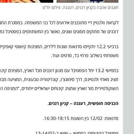
חוגגים אהבה בקניון רננים, רעננה. צילום יח"צ
דוכנים של מתוקים מסוגים שונים, כאשר בין המשתתפים בפסטיבל נמני
ברביעי 12.2 יתקיימו סדנאות שונות לילדים, המציגות קישוטי
משפחתי בשילוב פרחי בד, סרטים ועוד.
השוקולטיירית מור זוארץ שתציג קינוחים ישראליים ייחודים, “המגיפה ה
הכניסה חופשית, רעננה – קניון רננים.
סדנאות: 12/02 בין השעות 16:30-18:15.
פסטיבל הקינוחים: בחמישי – שישי ב-13-14/02.