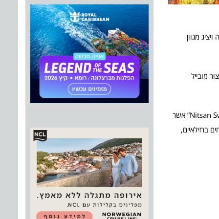
 – הנערך לראשונה ויציג מגוון
ור מובייל
בחמישי 13.2 יחל הפסטיבל עם מגוון דוכנים מכל הארץ, המציגים קינוחים מתוקים עם מגוון עשיר של מנות המתאימות גם לטבעוניים. החל מ-“Nitsan Sweets” אשר
כולל בראוניז ופאי פירות יער, Sweet & Fit אשר תציע קינוחים ברזילאיים,