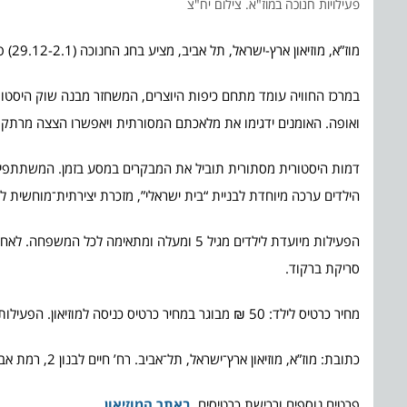
פעילויות חנוכה במוז"א. צילום יח"צ
מוז”א, מוזיאון ארץ-ישראל, תל אביב, מציע בחג החנוכה (29.12-2.1) פעילות לכל המשפחה, ומזמין הורים וילדים למסע חווייתי, המשלב אומנות, היסטוריה ויצירה.
במרכז החוויה עומד מתחם כיפות היוצרים, המשחזר מבנה שוק היסטורי
ואופה. האומנים ידגימו את מלאכתם המסורתית ויאפשרו הצצה מרתקת 
דמות היסטורית מסתורית תוביל את המבקרים במסע בזמן. המשתתפים 
הילדים ערכה מיוחדת לבניית “בית ישראלי”, מזכרת יצירתית־מוחשית לח
הפעילות מיועדת לילדים מגיל 5 ומעלה ומתאימ
סריקת ברקוד.
מחיר כרטיס לילד: 50 ₪ מבוגר במחיר כרטיס כניסה למוזיאון. הפעילות מומלצת לגילאי 5 ומעלה. הפעילויות יתקיימו מיום ראשון 29.12 ועד יום חמישי 2.1
כתובת: מוז”א, מוזיאון ארץ־ישראל, תל־אביב. רח’ חיים לבנון 2, רמת אביב, תל אביב.
פרטים נוספים ורכישת כרטיסים,
באתר המוזיאון