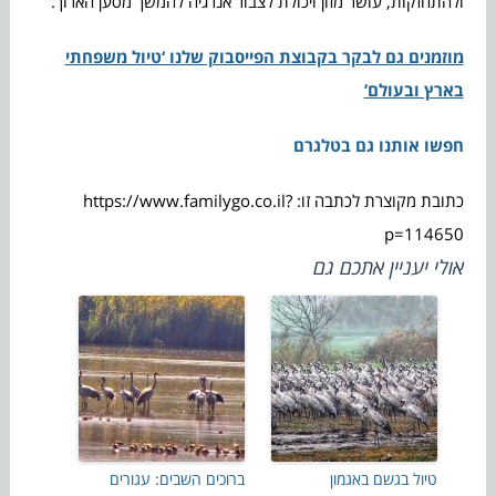
ולהתחזקות, עושר מזון ויכולת לצבור אנרגיה להמשך מסען הארוך.
מוזמנים גם לבקר בקבוצת הפייסבוק שלנו ‘טיול משפחתי
בארץ ובעולם’
חפשו אותנו גם בטלגרם
כתובת מקוצרת לכתבה זו: https://www.familygo.co.il?
p=114650
אולי יעניין אתכם גם
טיול בגשם באגמון
ברוכים השבים: עגורים