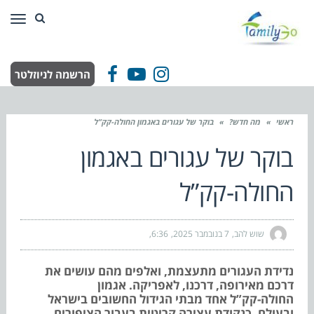
תפר
הרשמה לניוזלטר
Facebook
YouTube
Instagram
ראשי
»
מה חדש?
»
בוקר של עגורים באגמון החולה-קק”ל
בוקר של עגורים באגמון
החולה-קק”ל
שוש להב
7 בנובמבר 2025
6:36
נדידת העגורים מתעצמת, ואלפים מהם עושים את
דרכם מאירופה, דרכנו, לאפריקה. אגמון
החולה-קק”ל אחד מבתי הגידול החשובים בישראל
ובעולם, כנקודת עצירה קריטית בעבור הציפורים