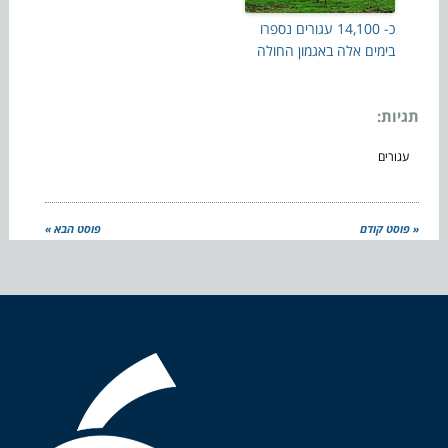
כ- 14,100 עגורים נספרו
בימים אלה באגמון החולה
תגיות:
עגורים
« פוסט קודם
פוסט הבא »