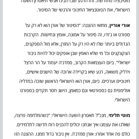
מוטיבציה מחודשת. זהו הרגע שבו הבינו אנשי תיאטרון השעה
הישראלי, את הפוטנציאל החינוכי והרגשי של הסיפור.
אורי אוריין
, מחזאי ההצגה: “הסיפור של אורן הוא לא רק על
ספורט או ג’ודו, זה סיפור על אמונה, אומץ ונחישות. הקרבות
הגדולים ביותר שלו לא היו רק על המזרן, אלא מול הספקנים,
הצקצקנים וכל מי שלא האמין שבן אופקים יכול להיות גיבור
ישראלי”. ביום העצמאות הקרוב, סמדג’ה יעמוד על הר הרצל
וידליק משואה, רגע שיא בקריירה ארוכה של הישגים אישיים,
חינוכיים וערכיים. כיום, אורן הוא הישראלי הראשון שזכה במדליה
אולימפית גם כספורטאי וגם כמאמן, הישג חסר תקדים בספורט
הישראלי.
מוטי חלימי
, מנכ”ל תאטרון השעה הישראלי: “כשהמלחמה פרצה,
שאלנו את עצמנו איך אנחנו יכולים להכניס רוח חדשה לתלמידים.
כולם פה אחד אמרו: אורן סמדג’ה. אין גיבור גדול ממנו. ההצגה הזו