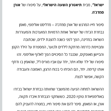
ישראל
“, מבית
תיאטרון השעה הישראלי
, על סיפורו של
אורן
סמדג’ה
.
סיפור חייו המרגש של אורן סמדג’ה – מדליסט אולימפי, מאמן
נבחרת הג’ודו של ישראל ואחת הדמויות המוערכות והמעוררות
השראה במדינה, הפך לפני כשנה להצגת ילדים, שכתובה
ומבויימת כדרמה מרתקת לילדים ולנוער, המספרת על הילד הקטן
והביישן מאופקים, שכנגד כל הסיכויים הפך לאלוף אולימפי. זהו
סיפורו של ילד שלא ויתר, יחד עם אביו מוריס ז”ל, שהאמין בו ודחף
אותו קדימה. יחד, הם הוכיחו כי בכוח הרצון, האמונה והעבודה
הקשה, אפשר לנצח.
ההשראה למחזה הגיעה מהמשבר שחוותה נבחרת ישראל בג’ודו
באולימפיאדת טוקיו 2020. כששחקני הנבחרת איבדו תקווה,
אורן, אז המאמן, סיפר להם את סיפור חייו, במטרה להעניק להם