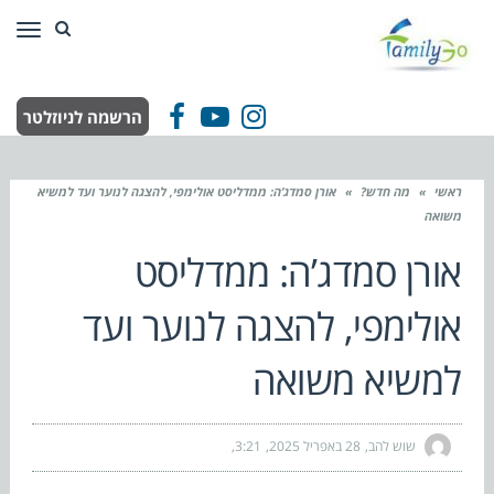
תפר
הרשמה לניוזלטר
Facebook
YouTube
Instagram
ראשי
»
מה חדש?
»
אורן סמדג’ה: ממדליסט אולימפי, להצגה לנוער ועד למשיא
משואה
אורן סמדג’ה: ממדליסט
אולימפי, להצגה לנוער ועד
למשיא משואה
שוש להב
28 באפריל 2025
3:21