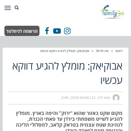
תפר
הרשמה לניוזלטר
Facebook
YouTube
Instagram
ראשי
»
מה חדש?
»
אבוקיאק: מומלץ להגיע דווקא עכשיו
אבוקיאק: מומלץ להגיע דווקא
עכשיו
שוש להב
22 באוגוסט 2024
3:40
מקום שקט באזור שהוא “ירוק” והיפה בארץ. מומלץ
להגיע לשייט משפחתי בירדן עד פאתי הכנרת,
לנהיגת שטח עצמית בטראק קלאב, למסלולי הליכה
והכניסה חינם לפארק הירדן