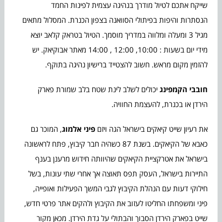
שייקח אתכם לטיול מודרך בנהיגה עצמית לפינות החמד
הנסתרות והיפות בפיתולי הסוואנה בצפון הכנרת. המסלול מתאים
מגיל 3 ומעלה ומלווה במדריך מוסמך. הטיול בטראק קלאב יוצא
מידי יום בשעות : 10:00, 12:00 , 14:00 מאתר אבוקיאק. יש
להזמין מקום מראש. חשוב להצטייד ברישיון נהיגה בתוקף.
חובבי הקמפינג
יכולים לשלב לינת שטח בלב שמורת פארק
הירדן או בכנרת, להעצמת החוויה.
את רעיון שייט קיאקים בישראל הגה ויזם
פיני אלמוג
, המוכר גם
כאבא של הקיאקים. בשנת 87 כשהיה חבר קיבוץ, פתח לראשונה
בישראל את אטרקציית הקיאקים שהיוותה חידוש מרענן בענף
התיירות בישראל, העסק תפס תאוצה אך אחרי שתי עונות, בשל
חילוקי דעות עם הנהלת הקיבוץ לגבי המשך הפעילות ואופייה,
פיני ומשפחתו החליטו לעזוב את הקיבוץ ולהקים אתר פרטי חדש,
שייט בפארק הירדן הסבוך והבתולי על גדת הירדן. מכאן מקור