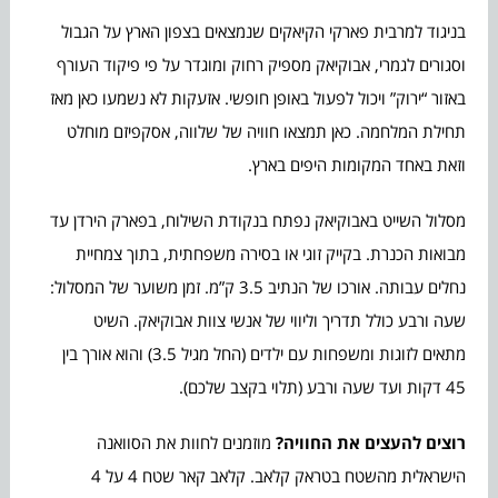
בניגוד למרבית פארקי הקיאקים שנמצאים בצפון הארץ על הגבול
וסגורים לגמרי, אבוקיאק מספיק רחוק ומוגדר על פי פיקוד העורף
באזור “ירוק” ויכול לפעול באופן חופשי. אזעקות לא נשמעו כאן מאז
תחילת המלחמה. כאן תמצאו חוויה של שלווה, אסקפיזם מוחלט
וזאת באחד המקומות היפים בארץ.
מסלול השייט באבוקיאק נפתח בנקודת השילוח, בפארק הירדן עד
מבואות הכנרת. בקייק זוגי או בסירה משפחתית, בתוך צמחיית
נחלים עבותה. אורכו של הנתיב 3.5 ק”מ. זמן משוער של המסלול:
שעה ורבע כולל תדריך וליווי של אנשי צוות אבוקיאק. השיט
מתאים לזוגות ומשפחות עם ילדים (החל מגיל 3.5) והוא אורך בין
45 דקות ועד שעה ורבע (תלוי בקצב שלכם).
רוצים להעצים את החוויה?
מוזמנים לחוות את הסוואנה
הישראלית מהשטח בטראק קלאב. קלאב קאר שטח 4 על 4