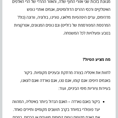
מגוונת בזכות שני אזורי החוף שלה, והאזור ההררי של הרי האלפים
האיטלקיים ורכסי ההרים הדולומיטים, אגמים ואתרי נופש
מדהימים, ערים היפהפיות מילאנו, טורינו, בולוניה, וורונה (כולל
המרפסת המפורסמת של ג’ולייט) וגם נופים המגוונים, אטרקציות
בטבע ופעילויות לכל המשפחה.
מה מציע הטיול?
לחוות את איטליה בצורה מרתקת ובעיניים מקומיות. ביקור
באגמים היפים: אגם קומו, אגם טנו, אגם גארדה ואגם לוגאנו,
בעיירות ציוריות מימי הביניים, ועוד:
ביקור באגם גארדה – האגם הגדול ביותר באיטליה, המהווה
יעד פופולרי במיוחד בקרב תושבים מקומיים ותיירים כאחד.
את האגם מקיפים נופים קסומים מיוערים או הרריים, כפרים