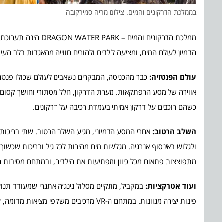
בממלכת הדרקונים והמים. צילום מריה סמירקובה
ממלכת הדרקונים והמ
הדמיון לעולם המים, ומציעה לילדים ולהורים חווייה מהאגדות בלב הע
עולם הפנטזיה:
כבר מהכניסה, המבקרים נשאבים לעולם שכולו פנטזיה
אווירה של מסע הרפתקאות. מערת הדרקון, חלל מסתורי וחושך קסום מ
כשהם רוכבים על דרקון אמיתי בעמדת רכיבה על דרקונים.
השלב הרטוב:
אחרי המסע הדמיוני, מגיע השלב הרטוב. שתי בריכות 
ולגלוש באינסוף אנרגיה. מגלשות מים מהירות לכל גיל ובריכות שכשוך
מתפוצצות פתאום מכל כיוון ומפתיעות את הילדים, ובמתחם מסיבות ה
ועוד אטרקציות:
במקביל, מתקיים מסלול נינג׳ה אתגרי שמעודד תנועה
פינות יצירה מגוונות. במתחם ה-VR מרכיבים משקפי מציאות מדומה, עולים על גב דרקון ועפים אל תוך עולם דמיוני מרהיב (בתוספת תשלום).