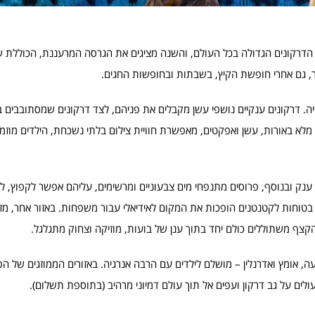
ים – DRAGON WATER PARK הינה תערוכת הדרקונים הגדולה בכל העולם, והשנה מציגים את הגרסה המרעננת, הכול
יר, גם אחרי חופשת הקיץ, בשבתות ובחופשות החגים.
. דרקונים ענקיים נושפי עשן מקבלים את פניהם, לצד דרקונים שמסתובבים בי
לא באורות, עשן ואפקטים, מאפשרת חוויית צילום בלתי נשכחת, הילדים מוזמ
ענק ובנוסף, פרוסים מתנפחי מים צבעוניים ומרשימים, עליהם אפשר לקפוץ, ל
 בטוחות לקטנטנים הופכות את המקום לאידיאלי עבור משפחות. באזור אחר, מזר
קצף משתוללים כולם יחד בתוך ענן של בועות, מוזיקה וצחוק מתגלגל.
, אומץ ואדרנלין – מושלם לילדים עם הרבה אנרגיה. באזורים הממוזגים של הפ