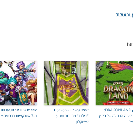
ובעולם’
פארק DRAGONLAND:
שישי: פארק השעשועים
meex שרונים: תגיעו ותה
קציה הגדולה של הקיץ
“דילנד” מתרחב ומגיע
מ-7 אטרקציות בכרטיס אחד!
אל
לאשקלון