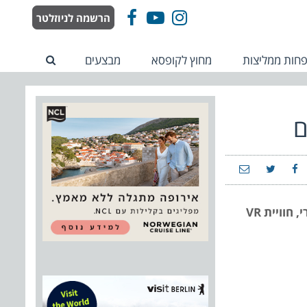
הרשמה לניוזלטר
Facebook
YouTube
Instagram
חות ממליצות
מחוץ לקופסא
מבצעים
ם
דרקונים נושפי עשן, מערת דרקון, בריכות ענק, מגלשות מים, מזרקות מפתיעות, מתחם מסיבת קצף, מסלול נינג’ה אתגרי, חוויית VR