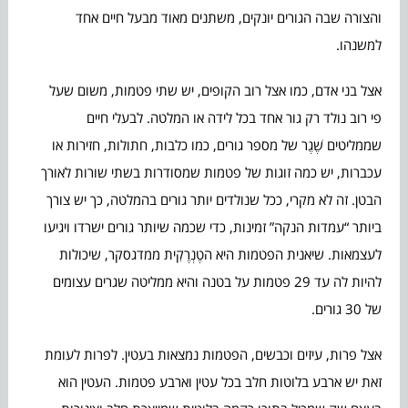
והצורה שבה הגורים יונקים, משתנים מאוד מבעל חיים אחד
למשנהו.
אצל בני אדם, כמו אצל רוב הקופים, יש שתי פטמות, משום שעל
פי רוב נולד רק גור אחד בכל לידה או המלטה. לבעלי חיים
שממליטים שֶׁגֶר של מספר גורים, כמו כלבות, חתולות, חזירות או
עכברות, יש כמה זוגות של פטמות שמסודרות בשתי שורות לאורך
הבטן. זה לא מקרי, ככל שנולדים יותר גורים בהמלטה, כך יש צורך
ביותר “עמדות הנקה” זמינות, כדי שכמה שיותר גורים ישרדו ויגיעו
לעצמאות. שיאנית הפטמות היא הטֶנְרֶקִית ממדגסקר, שיכולות
להיות לה עד 29 פטמות על בטנה והיא ממליטה שגרים עצומים
של 30 גורים.
אצל פרות, עיזים וכבשים, הפטמות נמצאות בעטין. לפרות לעומת
זאת יש ארבע בלוטות חלב בכל עטין וארבע פטמות. העטין הוא