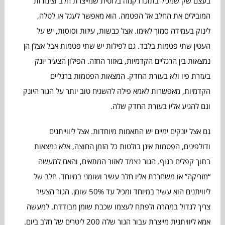
בעצם שק שמכיל בתוכו רקמה בלוטית שמייצרת חלב וצינורות
המובילים את החלב אל הפטמה. הוא מאפשר לעגל או לטלה,
לינוק בעמידה סמוך לאימו. אצל כבשות, עיזות וסוסות, יש על
העטין שתי פטמות בלבד. גם לפילות יש שתי פטמות אבל אצלן הן
נמצאות בין הרגליים הקדמיות, באזור החזה. הפילון הצעיר יונק
בעזרת פיו ולא בעזרת החדק. המצאות הפטמות ברגליים
הקדמיות, מאפשרות לאמא פילה להשגיח טוב יותר על הגור היונק
וגם להגיע אליו בעזרת החדק שלה.
גם אצל יונקים ימיים יש התאמות מיוחדות. אצל ליווייתנים
ודולפינים, הפטמות אינן בולטות כל הזמן החוצה, אלא נמצאות
בתוך קפלים בגוף. הגור נצמד לאזור המתאים, והאם למעשה
“מזריקה” או משחררת אליו חלב עשיר ושומני במיוחד. חלב של
ליוויתנים הוא עשיר במיוחד ומכיל עד 50% שומן. הגור הצעיר
צריך לגדול במהרה ולפתח לעצמו שכבת שומן מבודדת. למעשה
אמא ליוויתנית מייצרת עבור הגור שלה 200 ליטרים של חלב ביום.