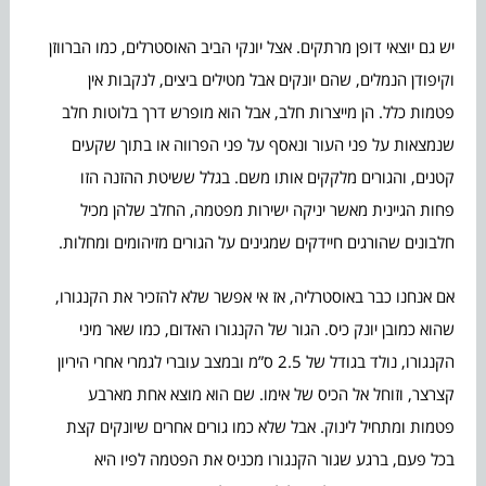
יש גם יוצאי דופן מרתקים. אצל יונקי הביב האוסטרלים, כמו הברווזן
וקיפודן הנמלים, שהם יונקים אבל מטילים ביצים, לנקבות אין
פטמות כלל. הן מייצרות חלב, אבל הוא מופרש דרך בלוטות חלב
שנמצאות על פני העור ונאסף על פני הפרווה או בתוך שקעים
קטנים, והגורים מלקקים אותו משם. בגלל ששיטת ההזנה הזו
פחות הגיינית מאשר יניקה ישירות מפטמה, החלב שלהן מכיל
חלבונים שהורגים חיידקים שמגינים על הגורים מזיהומים ומחלות.
אם אנחנו כבר באוסטרליה, אז אי אפשר שלא להזכיר את הקנגורו,
שהוא כמובן יונק כיס. הגור של הקנגורו האדום, כמו שאר מיני
הקנגורו, נולד בגודל של 2.5 ס”מ ובמצב עוברי לגמרי אחרי היריון
קצרצר, וזוחל אל הכיס של אימו. שם הוא מוצא אחת מארבע
פטמות ומתחיל לינוק. אבל שלא כמו גורים אחרים שיונקים קצת
בכל פעם, ברגע שגור הקנגורו מכניס את הפטמה לפיו היא