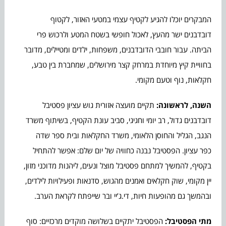
המבקרים יוכלו להגיע לקטיף עצמי במטעי האזור, לקטוף
דובדבנים ישר מהעץ, לאכול חופשי בשטח המטע ולרכוש פרי
הביתה. עבור חובבי הדובדבנים, משפחות, ילדים ומטיילים, מדובר
בחוויית קיץ מיוחדת במרחק קצר מירושלים, שמחברת בין טבע,
חקלאות, נוף וטעם מקומי.
השנה, לראשונה:
תקיים מועצה אזורית גוש עציון פסטיבל
דובדבנים גדול, רב יומי וחגיגי, סביב עונת הקטיף, בשיתוף משרד
הנגב, הגליל והחוסן הלאומי, משרד החקלאות ובית ספר שדה
כפר עציון. הפסטיבל נבנה כחוויה של יום שלם: אפשר להתחיל
בקטיף, להמשיך למתחם פסטיבל מוצל ונעים, ליהנות מדוכני מזון,
יין מקומי, שוק חקלאים ואמנים מהגוש, סדנאות ופעילויות לילדים,
ובהמשך גם מהופעות חיות, די.ג’יי ובר שייפתח לקראת הערב.
מתי הפסטיבל:
הפסטיבל יתקיים בשלושה מוקדים מרכזיים: סוף