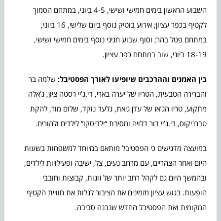
השבוע הראשון בימים חמישי ושישי, 4-5 ביוני, במתחם הסמוך
לקטיף בכפר עציון; אירוע בוטיק נוסף ביום שלישי, 16 ביוני,
במתחם פטל בהר; וסוף שבוע חגיגי נוסף בימים חמישי ושישי,
18-19 ביוני, שוב במתחם כפר עציון.
בין האמנים וההרכבים שיופיעו לאורך הפסטיבל:
שלמה בר
והברירה הטבעית, הטריו של יערה בארי, די.ג’יי רסטה ציון, ג’אלה
מתקוע, טריו הג’אז של עדן גיאת, גלעד נוקד, שלום מור, להקת
טברניקוס, די.ג’יי דור דלויה ומסיבת “ילדיסקו” לילדים ולהורים.
במועצה מדגישים כי הפסטיבל מותאם במיוחד למשפחות בשעות
היום ואחר הצהריים, עם מרחב נעים, צל, ישיבה ופעילויות לילדים,
ובהמשך היום גם לקהל רחב יותר של זוגות, קבוצות וחובבי
הופעות. בגוש עציון מזמינים את הציבור לגלות את חוויית הקטיף
המקומית ואת הפסטיבל החדש שנבנה סביבה.