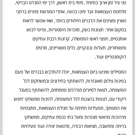
פני ציר זמן ארוך במיוחד, מימי בית ראשון, דרך ימי המנדט הבריטי,
מלחמת העצמאות ועד ימינו בהווה. אתרי המורשת פזורים ברחבי
הארץ ומציגים את הדברים הייחודים ביותר, שאי אפשר לראות
במקום אחר: תצוגות נשק, מזכרות היסטוריות, פריטי לבוש
אותנטיים, חפצי ראשי הממשלה, קרונות רכבת עתיקים
ומשוחזרים, תעלות ובונקרים, כלים משוריינים, סרטים
דוקומנטריים ועוד.
המטיילים שיגיעו ביום העצמאות, יוכלו להתלבש בבגדים של פעם
בפינות צילום מאובזרות, להשתתף בחידונים ובמשחקים לכל
המשפחה, לצאת לסיורים מודרכים ומומחזים, להשתתף במעגל
ריקודי עם, לצפות בהצגות לכל המשפחה, להינות ממשחקי ‘חפש
את המטמון’, מפעילות חתימה על מגילת העצמאות, מתצפיות
מרהיבות מראשי מצודות ומעל בתי כנסת עתיקים, ממשחקי
בריחה ומחשבה, מציאות רבודה, סדנאות יצירה ועוד פעילויות
רבות.