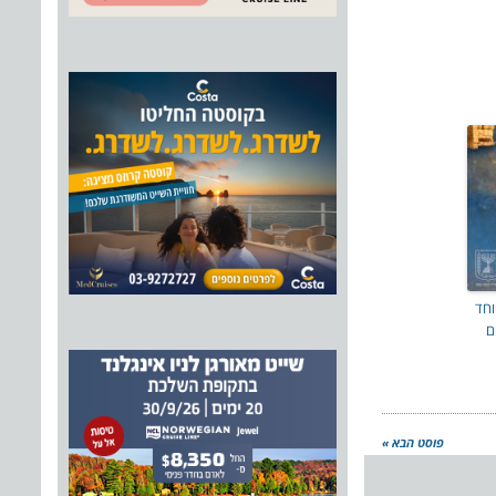
וחד
ם
פוסט הבא »