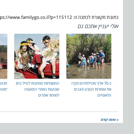
כתובת מקוצרת לכתבה זו: https://www.familygo.co.il?p=115112
אולי יעניין אתכם גם
כ-70 אלף מטיילות/ים פקדו
המשפחות מוזמנות לטייל בחג
חגיגה
את שמורות הטבע והגנים
שבועות באתרי המועצה
‘מועד
הלאומיים
לשימור אתרים
« פוסט קודם