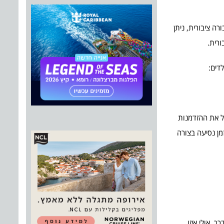
ה ציבורית, ניתן
ורית.
דים:
צל את ההזדמנות
מן נסיעה בצורה
 אולי איזו