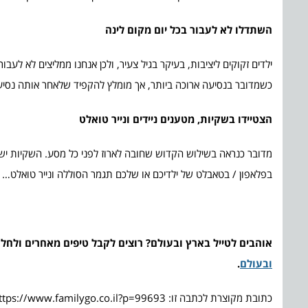
השתדלו לא לעבור בכל יום מקום לינה
ילדים זקוקים ליציבות, בעיקר בגיל צעיר, ולכן אנחנו ממליצים לא לעבו
כשמדובר בנסיעה ארוכה ביותר, אך מומלץ להקפיד שלאחר אותה נסיע
הצטיידו בשקיות, מטענים ניידים ונייר טואלט
מדובר כנראה בשילוש הקדוש שחובה לארוז לפני כל מסע. השקיות ישמש
בפלאפון / בטאבלט של ילדיכם או שלכם תגמר הסוללה ונייר טואלט… אין
אוהבים לטייל בארץ ובעולם? רוצים לקבל טיפים מאחרים ולח
ובעולם
.
כתובת מקוצרת לכתבה זו: https://www.familygo.co.il?p=99693