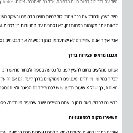
טיול עם רכב יכול להיות חוויה מדהימה, אבל גם מאתגרת. צילום: depositphotos
טיול בארץ ובחו”ל עם רכב צמוד יכול להיות חוויה מדהימה ובעיקר מאו
לראות יותר מקומות בפחות זמן, לא נסחבים עם המזוודות בין רכבות 
אבל איך דואגים שהילדים לא ישתעממו בזמן הנסיעה? איך מבטיחים נס
תכננו מראש עצירות בדרך
אנחנו ממליצים בחום להציץ לפני כל נסיעה במפה ולבחור מראש היכן כ
לבקר במקומו מיוחדים ומעניינים הממוקמים בדרך ליעד, גם אם זה על
מאוזנת, כך שכל X שעות תדעו שיש לכם ולילדיכם הפוגה ולא תפספסו לוקיישנים מעניינים בקרבת מקום.
כדאי גם לבדוק האם בזמן בו אתם מטיילים ישנם אירועים מיוחדים/ 
השאירו מקום לספונטניות
אומנם כתבנו בסעיף הקודם שחשוב לתכנן עצירות טרם הנסיעה, אבל ש